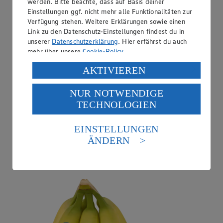
werden. Bitte beachte, dass auf Basis deiner
Einstellungen ggf. nicht mehr alle Funktionalitäten zur
Verfügung stehen. Weitere Erklärungen sowie einen
Link zu den Datenschutz-Einstellungen findest du in
unserer
Datenschutzerklärung
. Hier erfährst du auch
mehr über unsere
Cookie-Policy
.
Verarbeitung deiner personenbezogenen Daten in den
AKTIVIEREN
USA durch Facebook und YouTube:
NUR NOTWENDIGE
Wenn du auf „Aktivieren“ klickst, willigst du im Sinne
TECHNOLOGIEN
des Art. 49 Abs. 1 Satz 1 lit. a) DSGVO ein, dass deine
Daten in den USA verarbeitet werden. Der EuGH sieht
Angebot:
Chiquita Bananen
die USA als Land mit einem nach europäischen
EINSTELLUNGEN
Standards nicht angemessenen Datenschutzniveau an.
ÄNDERN
1.99
Es besteht das Risiko eines Zugriffs durch US-
Festpreis von 1.99€
amerikanische Behörden.
aus Costa Rica, 1kg
Informationen zum Herausgeber der Seite findest du
im
Impressum