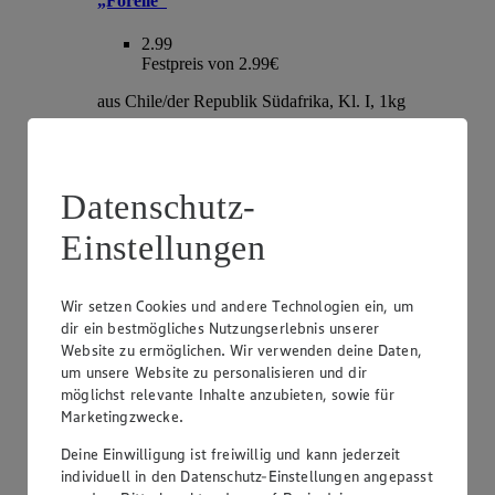
„Forelle“
2.99
Festpreis von 2.99€
aus Chile/der Republik Südafrika, Kl. I, 1kg
Datenschutz-
Einstellungen
Wir setzen Cookies und andere Technologien ein, um
dir ein bestmögliches Nutzungserlebnis unserer
Website zu ermöglichen. Wir verwenden deine Daten,
Angebot:
EDEKA Herzstücke Tafeltrauben
um unsere Website zu personalisieren und dir
möglichst relevante Inhalte anzubieten, sowie für
3.99
Marketingzwecke.
Festpreis von 3.99€
Deine Einwilligung ist freiwillig und kann jederzeit
hell oder rot, kernlos, Sorte lt. Auszeichnung, aus
individuell in den Datenschutz-Einstellungen angepasst
Italien, Kl. I, je 1kg