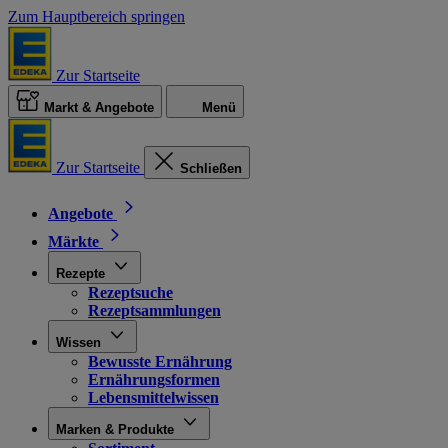
Zum Hauptbereich springen
Zur Startseite
Markt & Angebote
Menü
Zur Startseite
Schließen
Angebote
Märkte
Rezepte
Rezeptsuche
Rezeptsammlungen
Wissen
Bewusste Ernährung
Ernährungsformen
Lebensmittelwissen
Marken & Produkte