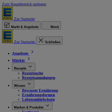
Zum Hauptbereich springen
Zur Startseite
Markt & Angebote
Menü
Zur Startseite
Schließen
Angebote
Märkte
Rezepte
Rezeptsuche
Rezeptsammlungen
Wissen
Bewusste Ernährung
Ernährungsformen
Lebensmittelwissen
Marken & Produkte