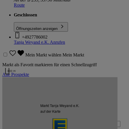
Route
Geschlossen
Öffnungszeiten anzeigen
+4927786002
Tanja Weyand e.K.
Anrufen
Mein Markt wählen
Mein Markt
Markt als Favorit markieren für einen Schnellzugriff
300 m
Alle Prospekte
Kartendaten werden geladen …
Zurück nach oben
Markt Tanja Weyand e.K.
Zum Newsletter anmelden
auf der Karte
Deine E-Mail-Adresse (Pflichtfeld)