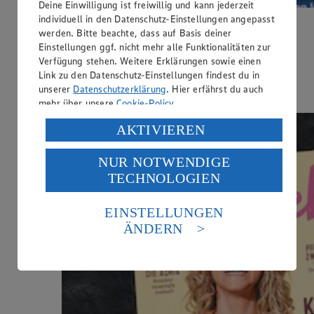
Deine Einwilligung ist freiwillig und kann jederzeit
individuell in den Datenschutz-Einstellungen angepasst
Die neue YUMMI ist da!
werden. Bitte beachte, dass auf Basis deiner
Einstellungen ggf. nicht mehr alle Funktionalitäten zur
Dieses Mal im Heft: Coole Spiele, Brotdosen & Camping-
Verfügung stehen. Weitere Erklärungen sowie einen
Abenteuer!
Link zu den Datenschutz-Einstellungen findest du in
unserer
Datenschutzerklärung
. Hier erfährst du auch
Jetzt entdecken
mehr über unsere
Cookie-Policy
.
Verarbeitung deiner personenbezogenen Daten in den
AKTIVIEREN
USA durch Facebook und YouTube:
NUR NOTWENDIGE
Wenn du auf „Aktivieren“ klickst, willigst du im Sinne
TECHNOLOGIEN
des Art. 49 Abs. 1 Satz 1 lit. a) DSGVO ein, dass deine
Daten in den USA verarbeitet werden. Der EuGH sieht
die USA als Land mit einem nach europäischen
EINSTELLUNGEN
Standards nicht angemessenen Datenschutzniveau an.
ÄNDERN
Es besteht das Risiko eines Zugriffs durch US-
amerikanische Behörden.
Informationen zum Herausgeber der Seite findest du
im
Impressum