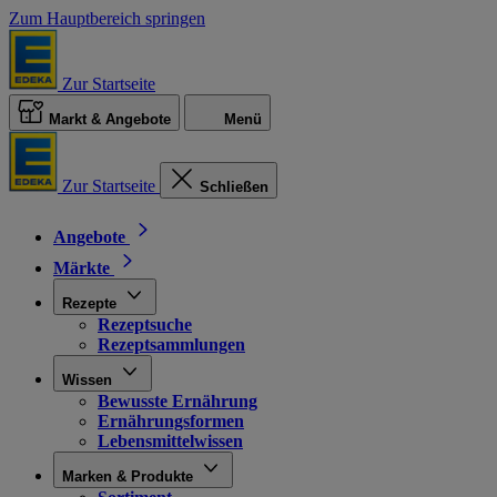
Zum Hauptbereich springen
Zur Startseite
Markt & Angebote
Menü
Zur Startseite
Schließen
Angebote
Märkte
Rezepte
Rezeptsuche
Rezeptsammlungen
Wissen
Bewusste Ernährung
Ernährungsformen
Lebensmittelwissen
Marken & Produkte