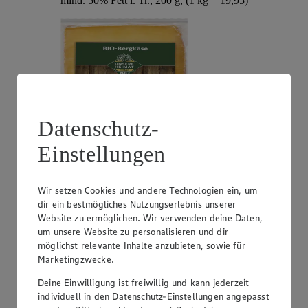
mind. 50% Fett i. Tr., 200 g, (1 kg = 19,95)
Datenschutz-
Einstellungen
Angebot:
Schwarzwaldmilch frische Bioland
Milch 1,5% oder 3,8%
Wir setzen Cookies und andere Technologien ein, um
dir ein bestmögliches Nutzungserlebnis unserer
1.69
Website zu ermöglichen. Wir verwenden deine Daten,
Festpreis von 1.69€
um unsere Website zu personalisieren und dir
Fett, 1 L
möglichst relevante Inhalte anzubieten, sowie für
Marketingzwecke.
Deine Einwilligung ist freiwillig und kann jederzeit
individuell in den Datenschutz-Einstellungen angepasst