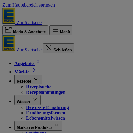
Zum Hauptbereich springen
Zur Startseite
Markt & Angebote
Menü
Zur Startseite
Schließen
Angebote
Märkte
Rezepte
Rezeptsuche
Rezeptsammlungen
Wissen
Bewusste Ernährung
Ernährungsformen
Lebensmittelwissen
Marken & Produkte