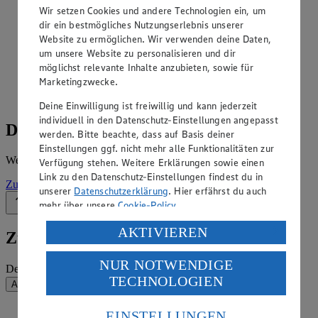
Angebote der Woche im Prospekt
Wir setzen Cookies und andere Technologien ein, um
ansehen
dir ein bestmögliches Nutzungserlebnis unserer
Website zu ermöglichen. Wir verwenden deine Daten,
Siehe dir die Angebote der Woche deines Marktes im
um unsere Website zu personalisieren und dir
digitalen Blätterkatalog an.
möglichst relevante Inhalte anzubieten, sowie für
Marketingzwecke.
Prospekt MG_313_EC_Schmidt im Browser
Ansehen
Deine Einwilligung ist freiwillig und kann jederzeit
individuell in den Datenschutz-Einstellungen angepasst
Details zum Markt
werden. Bitte beachte, dass auf Basis deiner
Einstellungen ggf. nicht mehr alle Funktionalitäten zur
Weitere Informationen – alles auf einem Blick.
Verfügung stehen. Weitere Erklärungen sowie einen
Link zu den Datenschutz-Einstellungen findest du in
Zur Marktseite
unserer
Datenschutzerklärung
. Hier erfährst du auch
mehr über unsere
Cookie-Policy
.
Zurück nach oben
Verarbeitung deiner personenbezogenen Daten in den
AKTIVIEREN
Zum Newsletter anmelden
USA durch Facebook und YouTube:
NUR NOTWENDIGE
Wenn du auf „Aktivieren“ klickst, willigst du im Sinne
Deine E-Mail-Adresse (Pflichtfeld)
TECHNOLOGIEN
des Art. 49 Abs. 1 Satz 1 lit. a) DSGVO ein, dass deine
Absenden
Daten in den USA verarbeitet werden. Der EuGH sieht
die USA als Land mit einem nach europäischen
EINSTELLUNGEN
EDEKA Südwest auf Facebook