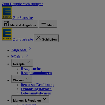
Zum Hauptbereich springen
Zur Startseite
Markt & Angebote
Menü
Zur Startseite
Schließen
Angebote
Märkte
Rezepte
Rezeptsuche
Rezeptsammlungen
Wissen
Bewusste Ernährung
Ernährungsformen
Lebensmittelwissen
Marken & Produkte