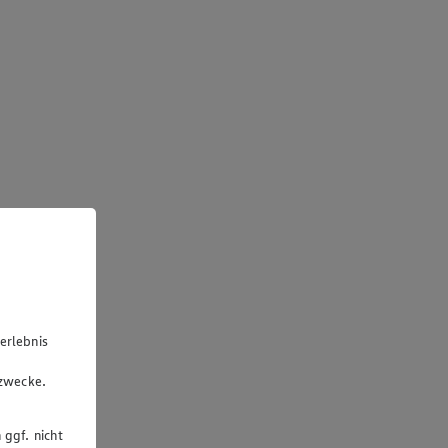
erlebnis
u
gzwecke.
 ggf. nicht