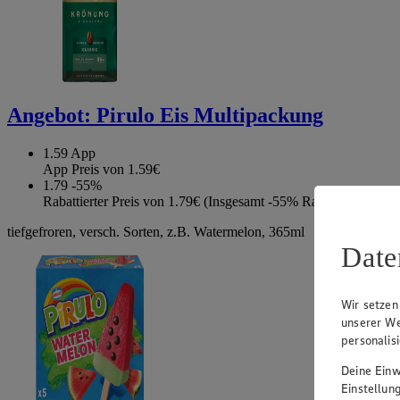
Angebot:
Pirulo Eis Multipackung
1.59
App
App Preis von 1.59€
1.79
-55%
Rabattierter Preis von 1.79€ (Insgesamt -55% Rabatt)
tiefgefroren, versch. Sorten, z.B. Watermelon, 365ml
Date
Wir setzen
unserer We
personalis
Deine Einwi
Einstellun