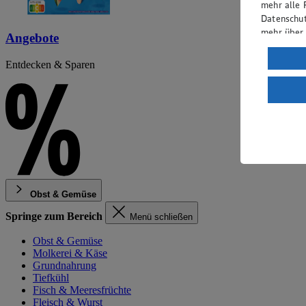
mehr alle 
Datenschut
mehr über
Angebote
Verarbeit
Entdecken & Sparen
Wenn du au
ein, dass 
einem nach
Risiko ein
Informatio
Obst & Gemüse
Springe zum Bereich
Menü schließen
Obst & Gemüse
Molkerei & Käse
Grundnahrung
Tiefkühl
Fisch & Meeresfrüchte
Fleisch & Wurst