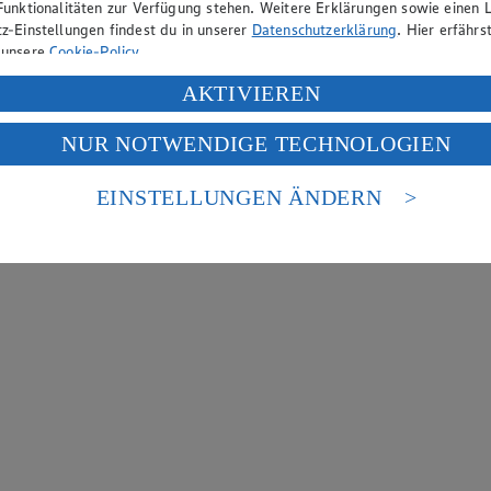
Funktionalitäten zur Verfügung stehen. Weitere Erklärungen sowie einen L
z-Einstellungen findest du in unserer
Datenschutzerklärung
. Hier erfährs
 unsere
Cookie-Policy
.
ung deiner personenbezogenen Daten in den USA durch Facebook und Yo
AKTIVIEREN
f „Aktivieren“ klickst, willigst du im Sinne des Art. 49 Abs. 1 Satz 1 lit
NUR NOTWENDIGE TECHNOLOGIEN
deine Daten in den USA verarbeitet werden. Der EuGH sieht die USA als 
 europäischen Standards nicht angemessenen Datenschutzniveau an. Es b
es Zugriffs durch US-amerikanische Behörden.
EINSTELLUNGEN ÄNDERN
nen zum Herausgeber der Seite findest du im
Impressum