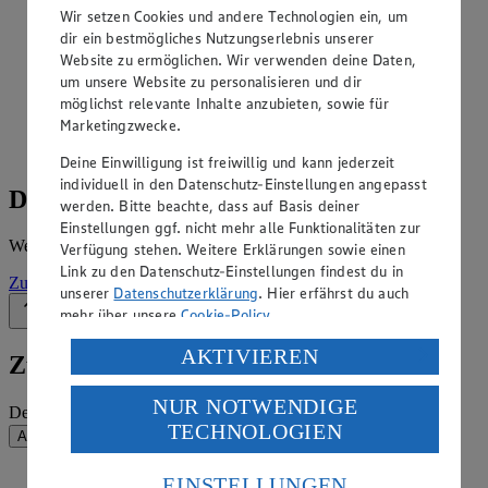
Angebote der Woche im Prospekt
Wir setzen Cookies und andere Technologien ein, um
ansehen
dir ein bestmögliches Nutzungserlebnis unserer
Website zu ermöglichen. Wir verwenden deine Daten,
Siehe dir die Angebote der Woche deines Marktes im
um unsere Website zu personalisieren und dir
digitalen Blätterkatalog an.
möglichst relevante Inhalte anzubieten, sowie für
Marketingzwecke.
Prospekt MG_313_EC_Schmidt im Browser
Ansehen
Deine Einwilligung ist freiwillig und kann jederzeit
individuell in den Datenschutz-Einstellungen angepasst
Details zum Markt
werden. Bitte beachte, dass auf Basis deiner
Einstellungen ggf. nicht mehr alle Funktionalitäten zur
Weitere Informationen – alles auf einem Blick.
Verfügung stehen. Weitere Erklärungen sowie einen
Link zu den Datenschutz-Einstellungen findest du in
Zur Marktseite
unserer
Datenschutzerklärung
. Hier erfährst du auch
mehr über unsere
Cookie-Policy
.
Zurück nach oben
Verarbeitung deiner personenbezogenen Daten in den
AKTIVIEREN
Zum Newsletter anmelden
USA durch Facebook und YouTube:
NUR NOTWENDIGE
Wenn du auf „Aktivieren“ klickst, willigst du im Sinne
Deine E-Mail-Adresse (Pflichtfeld)
TECHNOLOGIEN
des Art. 49 Abs. 1 Satz 1 lit. a) DSGVO ein, dass deine
Absenden
Daten in den USA verarbeitet werden. Der EuGH sieht
die USA als Land mit einem nach europäischen
EINSTELLUNGEN
EDEKA Südwest auf Facebook