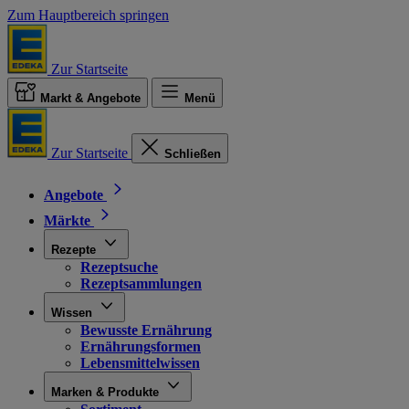
Zum Hauptbereich springen
Zur Startseite
Markt & Angebote
Menü
Zur Startseite
Schließen
Angebote
Märkte
Rezepte
Rezeptsuche
Rezeptsammlungen
Wissen
Bewusste Ernährung
Ernährungsformen
Lebensmittelwissen
Marken & Produkte