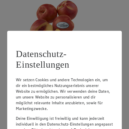
Datenschutz-
Einstellungen
Angebot:
SanLucar Mandarinen
4.44
Festpreis von 4.44€
Wir setzen Cookies und andere Technologien ein, um
dir ein bestmögliches Nutzungserlebnis unserer
aus Südafrika, Klasse I, 1 kg
Website zu ermöglichen. Wir verwenden deine Daten,
um unsere Website zu personalisieren und dir
möglichst relevante Inhalte anzubieten, sowie für
Marketingzwecke.
Deine Einwilligung ist freiwillig und kann jederzeit
individuell in den Datenschutz-Einstellungen angepasst