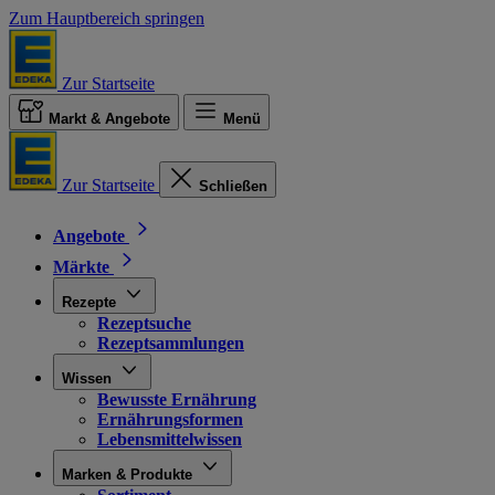
Zum Hauptbereich springen
Zur Startseite
Markt & Angebote
Menü
Zur Startseite
Schließen
Angebote
Märkte
Rezepte
Rezeptsuche
Rezeptsammlungen
Wissen
Bewusste Ernährung
Ernährungsformen
Lebensmittelwissen
Marken & Produkte