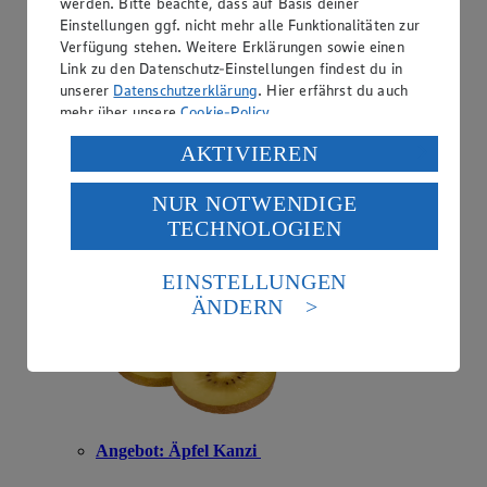
werden. Bitte beachte, dass auf Basis deiner
Einstellungen ggf. nicht mehr alle Funktionalitäten zur
Verfügung stehen. Weitere Erklärungen sowie einen
Link zu den Datenschutz-Einstellungen findest du in
Angebot:
Zespri Kiwis Gold Jumbo
unserer
Datenschutzerklärung
. Hier erfährst du auch
mehr über unsere
Cookie-Policy
.
1.00
Verarbeitung deiner personenbezogenen Daten in den
Festpreis von 1.00€
AKTIVIEREN
USA durch Facebook und YouTube:
aus Neuseeland, Klasse I, Stück
NUR NOTWENDIGE
Wenn du auf „Aktivieren“ klickst, willigst du im Sinne
TECHNOLOGIEN
des Art. 49 Abs. 1 Satz 1 lit. a) DSGVO ein, dass deine
Daten in den USA verarbeitet werden. Der EuGH sieht
die USA als Land mit einem nach europäischen
EINSTELLUNGEN
Standards nicht angemessenen Datenschutzniveau an.
ÄNDERN
Es besteht das Risiko eines Zugriffs durch US-
amerikanische Behörden.
Informationen zum Herausgeber der Seite findest du
im
Impressum
Angebot:
Äpfel Kanzi