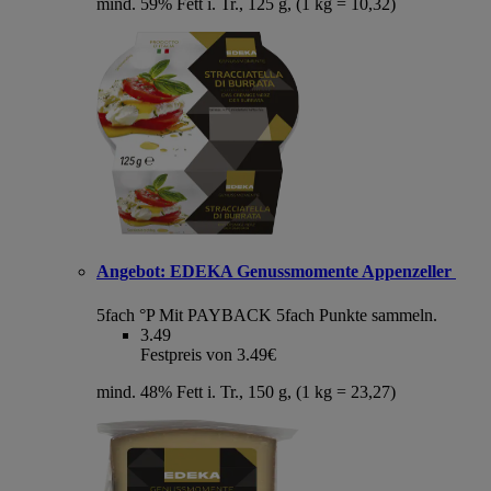
mind. 59% Fett i. Tr., 125 g, (1 kg = 10,32)
Angebot:
EDEKA Genussmomente Appenzeller
5fach °P
Mit PAYBACK 5fach Punkte sammeln.
3.49
Festpreis von 3.49€
mind. 48% Fett i. Tr., 150 g, (1 kg = 23,27)