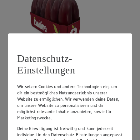
Datenschutz-
Angebot:
Unsere Heimat Zucchini
Einstellungen
1.49
Festpreis von 1.49€
Wir setzen Cookies und andere Technologien ein, um
aus Süddeutschland, Klasse I, 1 kg
dir ein bestmögliches Nutzungserlebnis unserer
Website zu ermöglichen. Wir verwenden deine Daten,
um unsere Website zu personalisieren und dir
möglichst relevante Inhalte anzubieten, sowie für
Marketingzwecke.
Deine Einwilligung ist freiwillig und kann jederzeit
individuell in den Datenschutz-Einstellungen angepasst