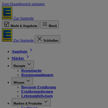
Zum Hauptbereich springen
Zur Startseite
Markt & Angebote
Menü
Zur Startseite
Schließen
Angebote
Märkte
Rezepte
Rezeptsuche
Rezeptsammlungen
Wissen
Bewusste Ernährung
Ernährungsformen
Lebensmittelwissen
Marken & Produkte