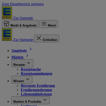
Zum Hauptbereich springen
Zur Startseite
Markt & Angebote
Menü
Zur Startseite
Schließen
Angebote
Märkte
Rezepte
Rezeptsuche
Rezeptsammlungen
Wissen
Bewusste Ernährung
Ernährungsformen
Lebensmittelwissen
Marken & Produkte