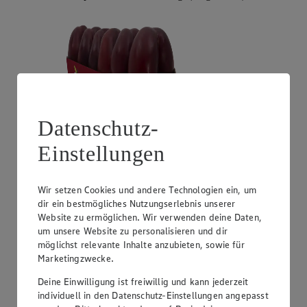
Datenschutz-
Einstellungen
Angebot:
Unsere Heimat Zucchini
1.49
Wir setzen Cookies und andere Technologien ein, um
Festpreis von 1.49€
dir ein bestmögliches Nutzungserlebnis unserer
Website zu ermöglichen. Wir verwenden deine Daten,
aus Süddeutschland, Klasse I, 1 kg
um unsere Website zu personalisieren und dir
möglichst relevante Inhalte anzubieten, sowie für
Marketingzwecke.
Deine Einwilligung ist freiwillig und kann jederzeit
individuell in den Datenschutz-Einstellungen angepasst