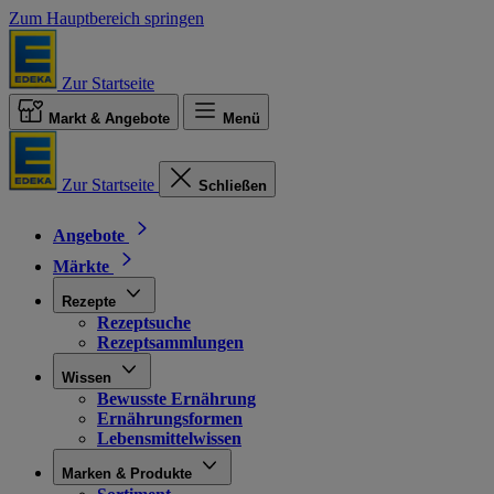
Zum Hauptbereich springen
Zur Startseite
Markt & Angebote
Menü
Zur Startseite
Schließen
Angebote
Märkte
Rezepte
Rezeptsuche
Rezeptsammlungen
Wissen
Bewusste Ernährung
Ernährungsformen
Lebensmittelwissen
Marken & Produkte