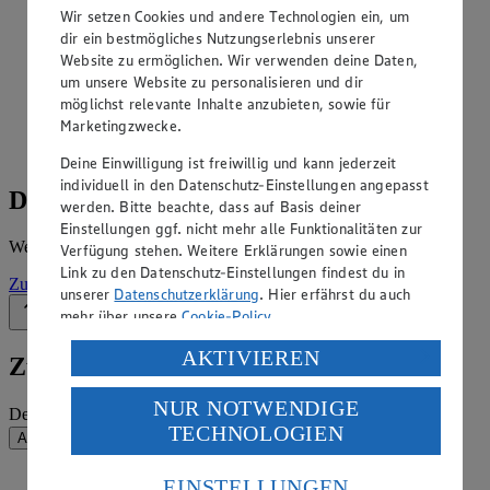
Angebote der Woche im Prospekt
Wir setzen Cookies und andere Technologien ein, um
ansehen
dir ein bestmögliches Nutzungserlebnis unserer
Website zu ermöglichen. Wir verwenden deine Daten,
Siehe dir die Angebote der Woche deines Marktes im
um unsere Website zu personalisieren und dir
digitalen Blätterkatalog an.
möglichst relevante Inhalte anzubieten, sowie für
Marketingzwecke.
Prospekt 313_Hieber im Browser
Ansehen
Deine Einwilligung ist freiwillig und kann jederzeit
individuell in den Datenschutz-Einstellungen angepasst
Details zum Markt
werden. Bitte beachte, dass auf Basis deiner
Einstellungen ggf. nicht mehr alle Funktionalitäten zur
Weitere Informationen – alles auf einem Blick.
Verfügung stehen. Weitere Erklärungen sowie einen
Link zu den Datenschutz-Einstellungen findest du in
Zur Marktseite
unserer
Datenschutzerklärung
. Hier erfährst du auch
mehr über unsere
Cookie-Policy
.
Zurück nach oben
Verarbeitung deiner personenbezogenen Daten in den
AKTIVIEREN
Zum Newsletter anmelden
USA durch Facebook und YouTube:
NUR NOTWENDIGE
Wenn du auf „Aktivieren“ klickst, willigst du im Sinne
Deine E-Mail-Adresse (Pflichtfeld)
TECHNOLOGIEN
des Art. 49 Abs. 1 Satz 1 lit. a) DSGVO ein, dass deine
Absenden
Daten in den USA verarbeitet werden. Der EuGH sieht
die USA als Land mit einem nach europäischen
EINSTELLUNGEN
EDEKA Südwest auf Facebook