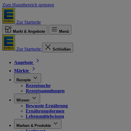
Zum Hauptbereich springen
Zur Startseite
Markt & Angebote
Menü
Zur Startseite
Schließen
Angebote
Märkte
Rezepte
Rezeptsuche
Rezeptsammlungen
Wissen
Bewusste Ernährung
Ernährungsformen
Lebensmittelwissen
Marken & Produkte