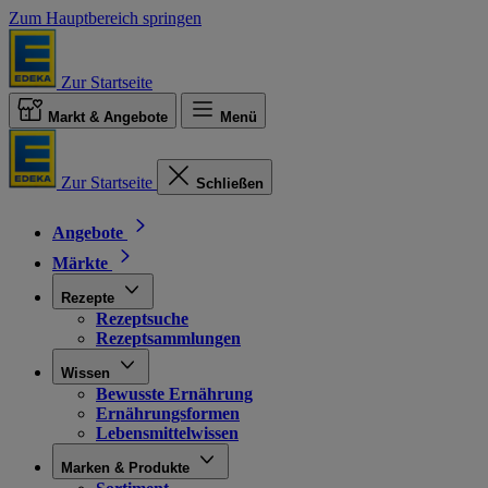
Zum Hauptbereich springen
Zur Startseite
Markt & Angebote
Menü
Zur Startseite
Schließen
Angebote
Märkte
Rezepte
Rezeptsuche
Rezeptsammlungen
Wissen
Bewusste Ernährung
Ernährungsformen
Lebensmittelwissen
Marken & Produkte