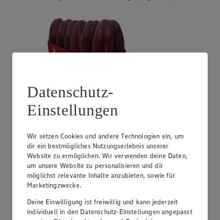
Datenschutz-
Einstellungen
Angebot:
Unsere Heimat Zucchini
1.49
Wir setzen Cookies und andere Technologien ein, um
Festpreis von 1.49€
dir ein bestmögliches Nutzungserlebnis unserer
Website zu ermöglichen. Wir verwenden deine Daten,
aus Süddeutschland, Klasse I, 1 kg
um unsere Website zu personalisieren und dir
möglichst relevante Inhalte anzubieten, sowie für
Marketingzwecke.
Deine Einwilligung ist freiwillig und kann jederzeit
individuell in den Datenschutz-Einstellungen angepasst