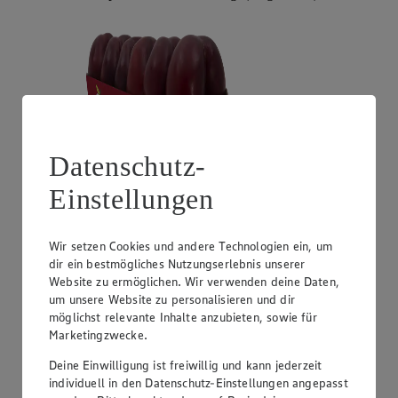
Datenschutz-
Einstellungen
Angebot:
Unsere Heimat Zucchini
1.49
Wir setzen Cookies und andere Technologien ein, um
Festpreis von 1.49€
dir ein bestmögliches Nutzungserlebnis unserer
Website zu ermöglichen. Wir verwenden deine Daten,
aus Süddeutschland, Klasse I, 1 kg
um unsere Website zu personalisieren und dir
möglichst relevante Inhalte anzubieten, sowie für
Marketingzwecke.
Deine Einwilligung ist freiwillig und kann jederzeit
individuell in den Datenschutz-Einstellungen angepasst