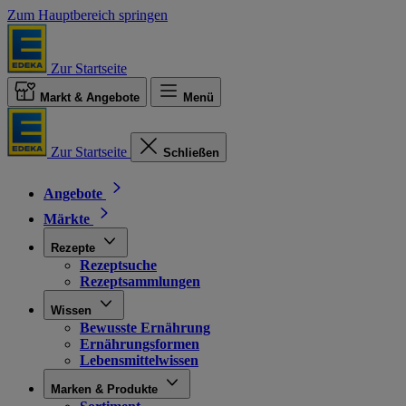
Zum Hauptbereich springen
Zur Startseite
Markt & Angebote
Menü
Zur Startseite
Schließen
Angebote
Märkte
Rezepte
Rezeptsuche
Rezeptsammlungen
Wissen
Bewusste Ernährung
Ernährungsformen
Lebensmittelwissen
Marken & Produkte