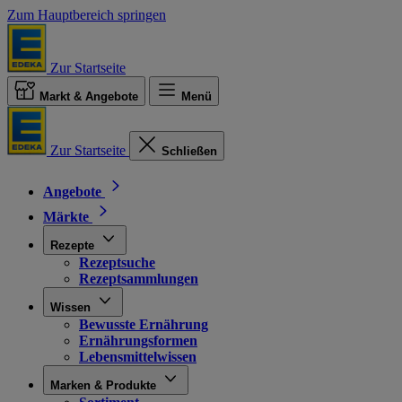
Zum Hauptbereich springen
Zur Startseite
Markt & Angebote
Menü
Zur Startseite
Schließen
Angebote
Märkte
Rezepte
Rezeptsuche
Rezeptsammlungen
Wissen
Bewusste Ernährung
Ernährungsformen
Lebensmittelwissen
Marken & Produkte