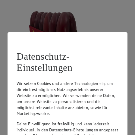
Datenschutz-
Einstellungen
Angebot:
Unsere Heimat Zucchini
1.49
Wir setzen Cookies und andere Technologien ein, um
Festpreis von 1.49€
dir ein bestmögliches Nutzungserlebnis unserer
Website zu ermöglichen. Wir verwenden deine Daten,
aus Süddeutschland, Klasse I, 1 kg
um unsere Website zu personalisieren und dir
möglichst relevante Inhalte anzubieten, sowie für
Marketingzwecke.
Deine Einwilligung ist freiwillig und kann jederzeit
individuell in den Datenschutz-Einstellungen angepasst