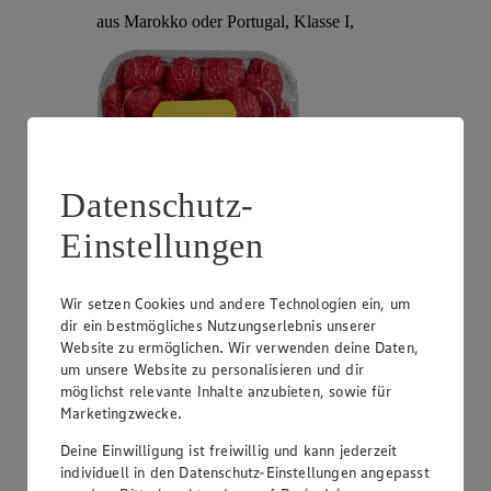
aus Marokko oder Portugal, Klasse I,
Datenschutz-
Einstellungen
Angebot:
Ondine Plattnektarinen weißfleischig
Wir setzen Cookies und andere Technologien ein, um
dir ein bestmögliches Nutzungserlebnis unserer
1.99
Website zu ermöglichen. Wir verwenden deine Daten,
Festpreis von 1.99€
um unsere Website zu personalisieren und dir
aus Spanien, Klasse I, 450 g, (1 kg = 4,42)
möglichst relevante Inhalte anzubieten, sowie für
Marketingzwecke.
Deine Einwilligung ist freiwillig und kann jederzeit
individuell in den Datenschutz-Einstellungen angepasst