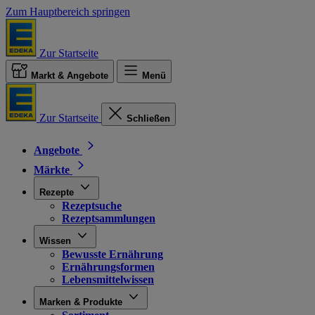
Zum Hauptbereich springen
Zur Startseite
Markt & Angebote
Menü
Zur Startseite
Schließen
Angebote
Märkte
Rezepte
Rezeptsuche
Rezeptsammlungen
Wissen
Bewusste Ernährung
Ernährungsformen
Lebensmittelwissen
Marken & Produkte