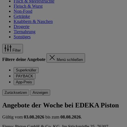
Fisch & Meeresfrüchte
Fleisch & Wurst
Non-Food
Getränke
Knabbern & Naschen
Drogerie
Tiernahrung
Sonstiges
Filter
Filtere deine Angebote
Menü schließen
Superknüller
PAYBACK
App-Preis
Zurücksetzen
Anzeigen
Angebote der Woche bei EDEKA Piston
Gültig vom
03.08.2026
bis zum
08.08.2026
.
Firma: Piston GmbH & Co. KG, Im Stöckmädle 25, 76307