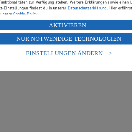
Funktionalitäten zur Verfügung stehen. Weitere Erklärungen sowie einen L
z-Einstellungen findest du in unserer
Datenschutzerklärung
. Hier erfährs
 unsere
Cookie-Policy
.
ung deiner personenbezogenen Daten in den USA durch Facebook und Yo
AKTIVIEREN
f „Aktivieren“ klickst, willigst du im Sinne des Art. 49 Abs. 1 Satz 1 lit
NUR NOTWENDIGE TECHNOLOGIEN
deine Daten in den USA verarbeitet werden. Der EuGH sieht die USA als 
 europäischen Standards nicht angemessenen Datenschutzniveau an. Es b
es Zugriffs durch US-amerikanische Behörden.
EINSTELLUNGEN ÄNDERN
nen zum Herausgeber der Seite findest du im
Impressum