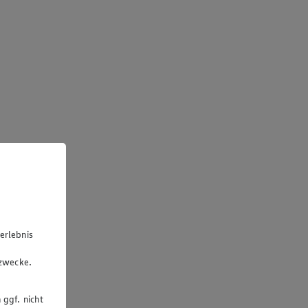
erlebnis
u
gzwecke.
 ggf. nicht