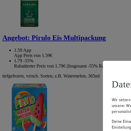
Angebot:
Pirulo Eis Multipackung
1.59
App
App Preis von 1.59€
1.79
-55%
Rabattierter Preis von 1.79€ (Insgesamt -55% Rabatt)
tiefgefroren, versch. Sorten, z.B. Watermelon, 365ml
Date
Wir setzen
unserer We
personalis
Deine Einwi
Einstellun