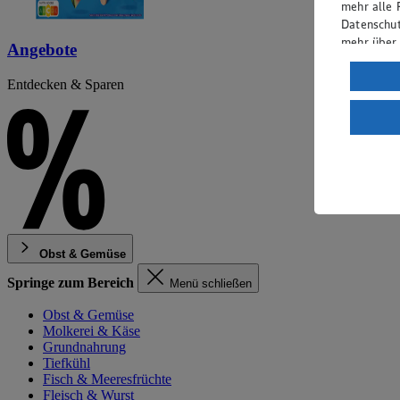
mehr alle 
Datenschut
mehr über
Angebote
Verarbeit
Entdecken & Sparen
Wenn du au
ein, dass 
einem nach
Risiko ein
Informatio
Obst & Gemüse
Springe zum Bereich
Menü schließen
Obst & Gemüse
Molkerei & Käse
Grundnahrung
Tiefkühl
Fisch & Meeresfrüchte
Fleisch & Wurst