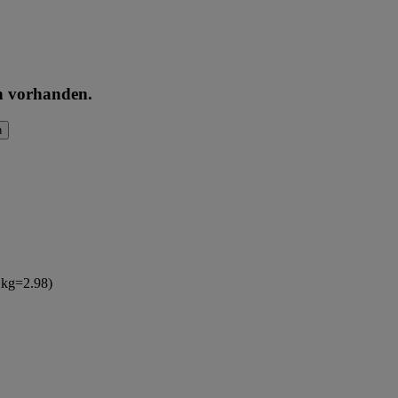
en vorhanden.
n
(1kg=2.98)