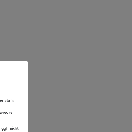
erlebnis
u
gzwecke.
 ggf. nicht