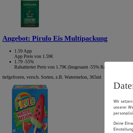
Angebot:
Pirulo Eis Multipackung
1.59
App
App Preis von 1.59€
1.79
-55%
Rabattierter Preis von 1.79€ (Insgesamt -55% Rabatt)
tiefgefroren, versch. Sorten, z.B. Watermelon, 365ml
Date
Wir setzen
unserer We
personalis
Deine Einwi
Einstellun