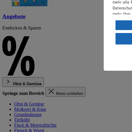
mehr alle 
Datenschut
mehr über
Angebote
Verarbeit
Entdecken & Sparen
Wenn du au
ein, dass 
einem nach
Risiko ein
Informatio
Obst & Gemüse
Springe zum Bereich
Menü schließen
Obst & Gemüse
Molkerei & Käse
Grundnahrung
Tiefkühl
Fisch & Meeresfrüchte
Fleisch & Wurst