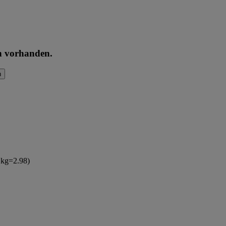
en vorhanden.
n
(1kg=2.98)