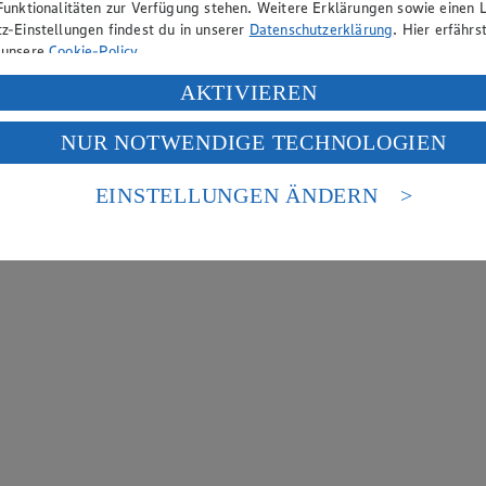
Funktionalitäten zur Verfügung stehen. Weitere Erklärungen sowie einen L
z-Einstellungen findest du in unserer
Datenschutzerklärung
. Hier erfährs
 unsere
Cookie-Policy
.
ung deiner personenbezogenen Daten in den USA durch Facebook und Yo
AKTIVIEREN
f „Aktivieren“ klickst, willigst du im Sinne des Art. 49 Abs. 1 Satz 1 lit
NUR NOTWENDIGE TECHNOLOGIEN
deine Daten in den USA verarbeitet werden. Der EuGH sieht die USA als 
 europäischen Standards nicht angemessenen Datenschutzniveau an. Es b
es Zugriffs durch US-amerikanische Behörden.
EINSTELLUNGEN ÄNDERN
nen zum Herausgeber der Seite findest du im
Impressum