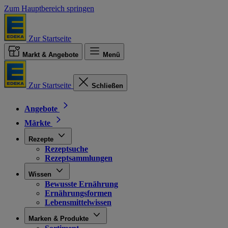
Zum Hauptbereich springen
Zur Startseite
Markt & Angebote
Menü
Zur Startseite
Schließen
Angebote
Märkte
Rezepte
Rezeptsuche
Rezeptsammlungen
Wissen
Bewusste Ernährung
Ernährungsformen
Lebensmittelwissen
Marken & Produkte