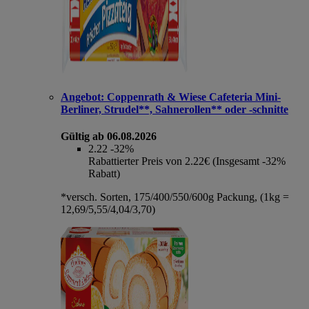
Angebot:
Coppenrath & Wiese Cafeteria Mini-
Berliner, Strudel**, Sahnerollen** oder -schnitte
Gültig ab 06.08.2026
2.22
-32%
Rabattierter Preis von 2.22€ (Insgesamt -32%
Rabatt)
*versch. Sorten, 175/400/550/600g Packung, (1kg =
12,69/5,55/4,04/3,70)