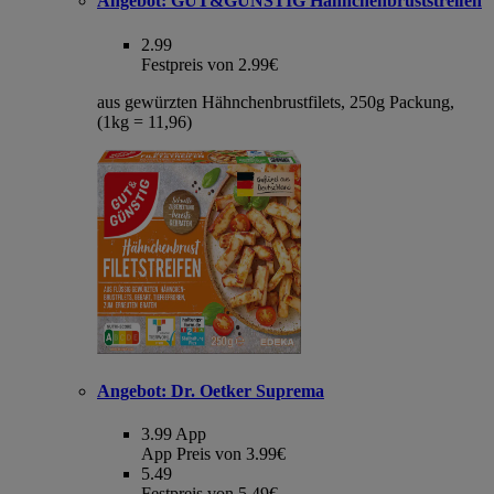
Angebot:
GUT&GÜNSTIG Hähnchenbruststreifen
2.99
Festpreis von 2.99€
aus gewürzten Hähnchenbrustfilets, 250g Packung,
(1kg = 11,96)
Angebot:
Dr. Oetker Suprema
3.99
App
App Preis von 3.99€
5.49
Festpreis von 5.49€