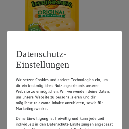
Datenschutz-
Angebot:
Bresso
Einstellungen
0.99
App
App Preis von 0.99€
1.11
-53%
Rabattierter Preis von 1.11€ (Insgesamt -53%
Wir setzen Cookies und andere Technologien ein, um
Rabatt)
dir ein bestmögliches Nutzungserlebnis unserer
Website zu ermöglichen. Wir verwenden deine Daten,
Frischkäsezubereitung, versch. Sorten und Fettstufen,
um unsere Website zu personalisieren und dir
120/150g Packung/Becher, (1kg = 9,25/7,40)
möglichst relevante Inhalte anzubieten, sowie für
Marketingzwecke.
Deine Einwilligung ist freiwillig und kann jederzeit
individuell in den Datenschutz-Einstellungen angepasst