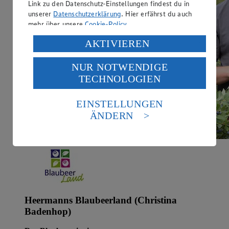
Link zu den Datenschutz-Einstellungen findest du in
unserer
Datenschutzerklärung
. Hier erfährst du auch
mehr über unsere
Cookie-Policy
.
Verarbeitung deiner personenbezogenen Daten in den
AKTIVIEREN
USA durch Facebook und YouTube:
NUR NOTWENDIGE
Wenn du auf „Aktivieren“ klickst, willigst du im Sinne
TECHNOLOGIEN
des Art. 49 Abs. 1 Satz 1 lit. a) DSGVO ein, dass deine
Daten in den USA verarbeitet werden. Der EuGH sieht
die USA als Land mit einem nach europäischen
EINSTELLUNGEN
Standards nicht angemessenen Datenschutzniveau an.
ÄNDERN
Es besteht das Risiko eines Zugriffs durch US-
amerikanische Behörden.
Informationen zum Herausgeber der Seite findest du
im
Impressum
Heermanns Blaubeerland (Christina
Badenhop)