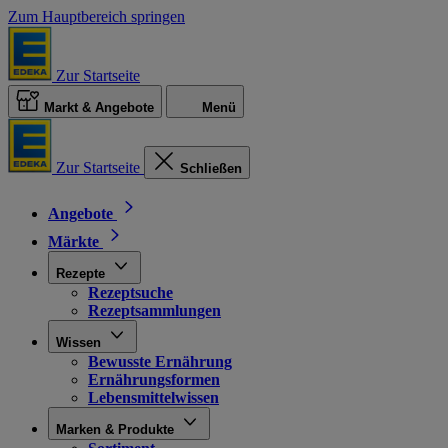
Zum Hauptbereich springen
Zur Startseite
Markt & Angebote
Menü
Zur Startseite
Schließen
Angebote
Märkte
Rezepte
Rezeptsuche
Rezeptsammlungen
Wissen
Bewusste Ernährung
Ernährungsformen
Lebensmittelwissen
Marken & Produkte