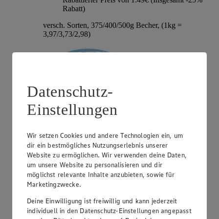
Rabatt)
versch. Sorten, 375/400/500g Becher, (1kg =
3,97/3,73/2,98)
Datenschutz-
Einstellungen
Wir setzen Cookies und andere Technologien ein, um
dir ein bestmögliches Nutzungserlebnis unserer
Angebot:
Hochland Patros
Website zu ermöglichen. Wir verwenden deine Daten,
um unsere Website zu personalisieren und dir
1.79
-40%
möglichst relevante Inhalte anzubieten, sowie für
Rabattierter Preis von 1.79€ (Insgesamt -40%
Marketingzwecke.
Rabatt)
Deine Einwilligung ist freiwillig und kann jederzeit
griech. Weißkäse, versch. Sorten und Fettstufen,
individuell in den Datenschutz-Einstellungen angepasst
140/150/180g Packung, (1kg = 12,79/11,93/9,94)