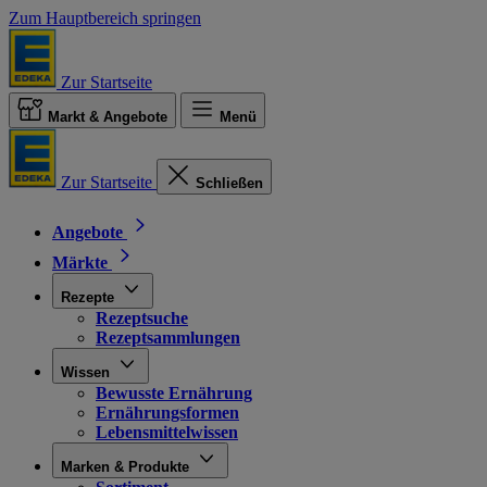
Zum Hauptbereich springen
Zur Startseite
Markt & Angebote
Menü
Zur Startseite
Schließen
Angebote
Märkte
Rezepte
Rezeptsuche
Rezeptsammlungen
Wissen
Bewusste Ernährung
Ernährungsformen
Lebensmittelwissen
Marken & Produkte