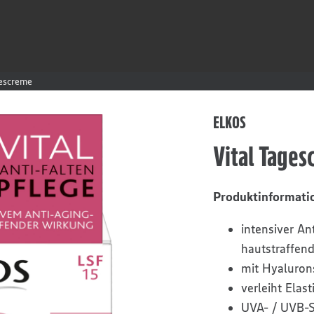
gescreme
ELKOS
Vital Tage
Produktinformati
intensiver A
hautstraffen
mit Hyaluron
verleiht Elas
UVA- / UVB-S