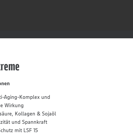
screme
onen
nti-Aging-Komplex und
de Wirkung
säure, Kollagen & Sojaöl
tizität und Spannkraft
chutz mit LSF 15