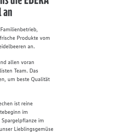
l an
 Familienbetrieb,
efrische Produkte vom
eidelbeeren an.
und allen voran
alisten Team. Das
en, um beste Qualität
chen ist reine
ntebeginn im
 Spargelpflanze im
 unser Lieblingsgemüse