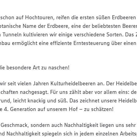
 schon auf Hochtouren, reifen die ersten süßen Erdbeeren 
otanische Name der Erdbeere, eine der beliebtesten Beere
n Tunneln kultivieren wir einige verschiedene Sorten. Da
nbau ermöglicht eine effiziente Erntesteuerung über eine
die besondere Art zu naschen!
r seit vielen Jahren Kulturheidelbeeren an. Der Heidelbe
chaften nachgesagt. Für uns zählt aber vor allem eins: d
und, leicht knackig und süß. Das zeichnet unsere Heidel
ie 4. Generation auf unserem Hof – zu schätzen!
d Geschmack, sondern auch Nachhaltigkeit liegen uns seh
Nachhaltigkeit spiegeln sich in jedem einzelnen Arbeitsp