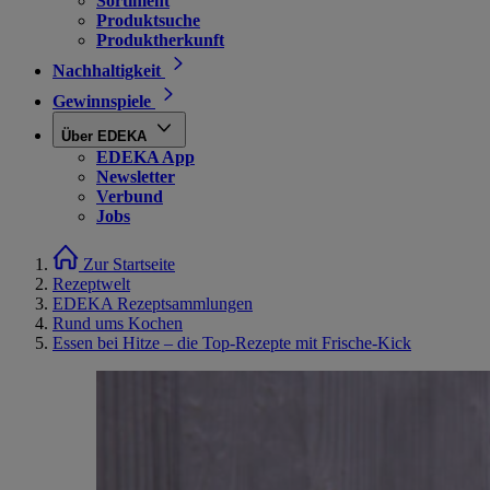
Sortiment
Produktsuche
Produktherkunft
Nachhaltigkeit
Gewinnspiele
Über EDEKA
EDEKA App
Newsletter
Verbund
Jobs
Zur Startseite
Rezeptwelt
EDEKA Rezeptsammlungen
Rund ums Kochen
Essen bei Hitze – die Top-Rezepte mit Frische-Kick