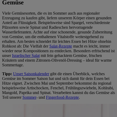
Gemüse
Viele Gemüsesorten, die es im Sommer auch aus regionaler
Erzeugung zu kaufen gibt, liefern unserem Körper einen gesunden
Anteil an Flüssigkeit. Beispielsweise sind Spargel, verschiedenste
Pilzsorten sowie Spinat und Radieschen hervorragende
Wasserlieferanten. Achte auf eine schonende, gesunde Zubereitung
von Gemüse, um die enthaltenen Vitalstoffe weitestgehend zu
erhalten. Am besten schneidet für leichtes Essen bei Hitze ohnehin
Rohkost ab: Die Vielfalt der
Salat-Rezepte
macht es leicht, immer
wieder neue Kompositionen zu entdecken. Besonders erfrischend ist
unser
Israelischer Salat
mit fein gehacktem Gemüse, frischen
Kräutern und einem Zitronen-Olivenöl-Dressing – ideal für warme
Sommertage.
Tipp:
Unser Saisonkalender
gibt dir einen Überblick, welches
Gemüse im Sommer Saison hat und sich damit für dein Essen bei
Hitze eignet. Zwischen Mai und September bekommst du regional
beispielsweise Artischocken, Fenchel, Frühlingszwiebeln, Kohlrabi,
Mangold, Paprika und Spinat. Verarbeiten kannst du das Gemüse als
Teil unserer
Sommer
- und
Fingerfood-Rezepte
.