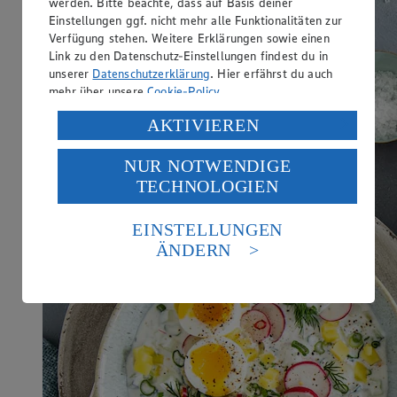
werden. Bitte beachte, dass auf Basis deiner
Einstellungen ggf. nicht mehr alle Funktionalitäten zur
Verfügung stehen. Weitere Erklärungen sowie einen
Link zu den Datenschutz-Einstellungen findest du in
unserer
Datenschutzerklärung
. Hier erfährst du auch
mehr über unsere
Cookie-Policy
.
Verarbeitung deiner personenbezogenen Daten in den
AKTIVIEREN
USA durch Facebook und YouTube:
NUR NOTWENDIGE
Wenn du auf „Aktivieren“ klickst, willigst du im Sinne
TECHNOLOGIEN
des Art. 49 Abs. 1 Satz 1 lit. a) DSGVO ein, dass deine
Daten in den USA verarbeitet werden. Der EuGH sieht
die USA als Land mit einem nach europäischen
EINSTELLUNGEN
Standards nicht angemessenen Datenschutzniveau an.
ÄNDERN
Es besteht das Risiko eines Zugriffs durch US-
amerikanische Behörden.
Informationen zum Herausgeber der Seite findest du
im
Impressum