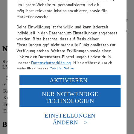
um unsere Website zu personalisieren und dir
Die Minze waschen, trockenschütteln und 2 Stängel zupfen.
möglichst relevante Inhalte anzubieten, sowie für
Marketingzwecke.
Die gewürfelte Ananas sowie den Ananassaft auf die Gläser
verteilen, etwas Minze darüber geben und mit Grüntee
Deine Einwilligung ist freiwillig und kann jederzeit
auffüllen. Den Ananas-Eistee mit 3-4 Eiswürfeln toppen und
individuell in den Datenschutz-Einstellungen angepasst
mit frischer Minze garnieren.
werden. Bitte beachte, dass auf Basis deiner
Einstellungen ggf. nicht mehr alle Funktionalitäten zur
Nährwerte
Verfügung stehen. Weitere Erklärungen sowie einen
Link zu den Datenschutz-Einstellungen findest du in
Referenzmenge für einen durchschnittlichen Erwachsenen laut
unserer
Datenschutzerklärung
. Hier erfährst du auch
LMIV (8.400 kJ/2.000 kcal).
mehr über unsere
Cookie-Policy
.
Nährwerte
pro Portion
Verarbeitung deiner personenbezogenen Daten in den
AKTIVIEREN
Energie
147 kj (2 %)
USA durch Facebook und YouTube:
Kalorien
35 kcal (2 %)
NUR NOTWENDIGE
Wenn du auf „Aktivieren“ klickst, willigst du im Sinne
Kohlenhydrate
7 g
TECHNOLOGIEN
des Art. 49 Abs. 1 Satz 1 lit. a) DSGVO ein, dass deine
Fett
1 g
Daten in den USA verarbeitet werden. Der EuGH sieht
Eiweiß
0 g
die USA als Land mit einem nach europäischen
EINSTELLUNGEN
Standards nicht angemessenen Datenschutzniveau an.
ÄNDERN
Bewertung
Es besteht das Risiko eines Zugriffs durch US-
amerikanische Behörden.