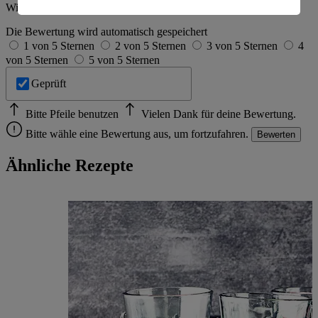
Wie hat es dir geschmeckt?
Informationen zum Herausgeber der Seite findest du
im
Impressum
Die Bewertung wird automatisch gespeichert
1 von 5 Sternen
2 von 5 Sternen
3 von 5 Sternen
4
von 5 Sternen
5 von 5 Sternen
Geprüft
Bitte Pfeile benutzen
Vielen Dank für deine Bewertung.
Bitte wähle eine Bewertung aus, um fortzufahren.
Bewerten
Ähnliche Rezepte