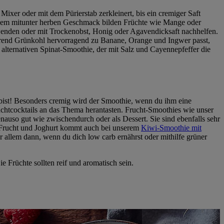
xer oder mit dem Pürierstab zerkleinert, bis ein cremiger Saft
Zu dem mitunter herben Geschmack bilden Früchte wie Mange oder
wenden oder mit Trockenobst, Honig oder Agavendicksaft nachhelfen.
rend Grünkohl hervorragend zu Banane, Orange und Ingwer passt,
 alternativen Spinat-Smoothie, der mit Salz und Cayennepfeffer die
ist! Besonders cremig wird der Smoothie, wenn du ihm eine
uchtcocktails an das Thema herantasten. Frucht-Smoothies wie unser
uso gut wie zwischendurch oder als Dessert. Sie sind ebenfalls sehr
s Frucht und Joghurt kommt auch bei unserem
Kiwi-Smoothie mit
r allem dann, wenn du dich low carb ernährst oder mithilfe grüner
 Früchte sollten reif und aromatisch sein.