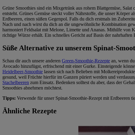
Grüne Smoothies sind ein Mixgetränk aus rohem Blattgemüse, Salat od
entsteht. Grünes Gemüse steckt voller Nährstoffe, die unser Körper
Erdbeeren, einen süßen Gegenpol. Falls du dich erstmals im Zuberei
Nach und nach wirst du dich an die ungewöhnliche Kombination ge
harmoniert Feldsalat mit Melone, Limette und Ananas. Mithilfe von Ki
richtige Würze erhält. Ein schnelles Gericht auf Basis der nahrhaften
Süße Alternative zu unserem Spinat-Smoo
Schau dir auch unsere anderen
Green-Smoothie-Rezepte
an, wenn du 
Avocado hinzufügst, erfrischend mit einer Gurke. Einsteigende könn
Heidelbeer-Smoothie
lassen sich nach Belieben mit Molkereiprodukte
gesund, weil Früchte hierfür im Ganzen püriert werden und verdauun
Stachelbeeren
zum Einsatz. Bedenken solltest du aber, dass der Gehal
Smoothies abnehmen möchtest.
Tipps:
Verwende für unser Spinat-Smoothie-Rezept mit Erdbeeren tief
Ähnliche Rezepte