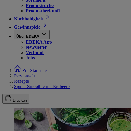
Sortiment
Produktsuche
Produktherkunft
Nachhaltigkeit
Gewinnspiele
Über EDEKA
EDEKA App
Newsletter
Verbund
Jobs
Zur Startseite
Rezeptwelt
Rezepte
Spinat-Smoothie mit Erdbeere
Drucken