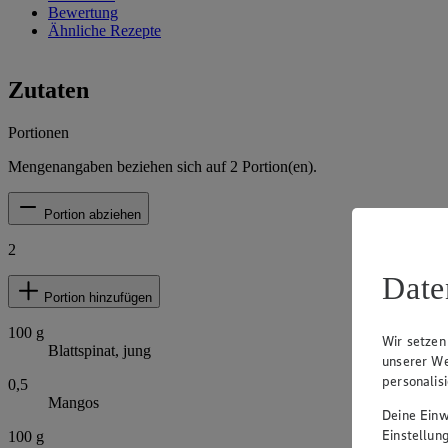
Bewertung
Ähnliche Rezepte
Zutaten
Portionen
Mengenangaben beziehen sich auf
2
Portion(en).
Portion abziehen
2
Date
Portion hinzufügen
100
g
Wir setzen
Blattspinat, jung
unserer We
personalis
0,5
Mangos
Deine Einwi
Einstellun
100
g