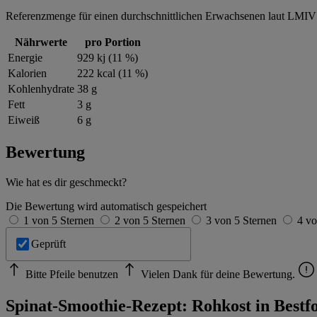
Referenzmenge für einen durchschnittlichen Erwachsenen laut LMIV 
Nährwerte
pro Portion
Energie
929 kj (11 %)
Kalorien
222 kcal (11 %)
Kohlenhydrate
38 g
Fett
3 g
Eiweiß
6 g
Bewertung
Wie hat es dir geschmeckt?
Die Bewertung wird automatisch gespeichert
1 von 5 Sternen
2 von 5 Sternen
3 von 5 Sternen
4 vo
Geprüft
Bitte Pfeile benutzen
Vielen Dank für deine Bewertung.
Spinat-Smoothie-Rezept: Rohkost in Best