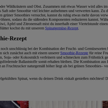
er Wildkräutern und Obst. Zusammen mit etwas Wasser wird alles im Mi
 als Saft oder Smoothie viel leichter aufnehmen und verwerten kann. 
ten grüner Smoothies versuchst, kannst du ruhig etwas mehr davon ver
wöhnen, sodass du die süßenden Komponenten reduzieren kannst. Wäh
wi, Apfel und Zitronensaft mixt du innerhalb einer Viertelstunde einen
 Blätter kochst du mit unserem
Spinatgemüse-Rezept
.
thie-Rezept
noch unschlüssig bei der Kombination der Frucht- und Gemüsesorten b
en sich zunächst auch mit einem unserer
Smoothie-Rezepte
für reine Fr
n, Soja- oder Kokosmilch verfeinern und schmecken zum Frühstück gena
gsfördernde Ballaststoffe somit erhalten bleiben. Die Kombination au
t an Fruchtzucker naturgemäß höher liegt als bei grünen Smoothies– vo
gekühlten Spinat, wenn du deinen Drink eiskalt genießen möchtest! Die