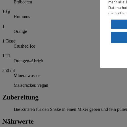
mehr alle 
Erdbeeren
Datenschut
10
g
mehr über
Hummus
Verarbeit
1
Orange
Wenn du au
ein, dass 
1
Tasse
einem nach
Crushed Ice
Risiko ein
1
TL
Informatio
Orangen-Abrieb
250
ml
Mineralwasser
Maiscracker, vegan
Zubereitung
Die Zutaten für den Shake in einen Mixer geben und fein pürie
Nährwerte