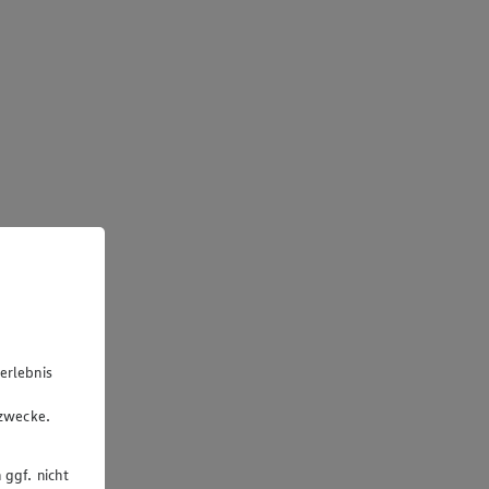
erlebnis
u
gzwecke.
 ggf. nicht