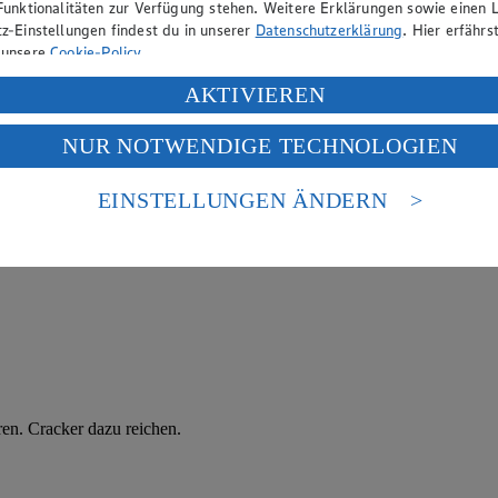
Funktionalitäten zur Verfügung stehen. Weitere Erklärungen sowie einen L
z-Einstellungen findest du in unserer
Datenschutzerklärung
. Hier erfährs
 unsere
Cookie-Policy
.
ung deiner personenbezogenen Daten in den USA durch Facebook und Yo
AKTIVIEREN
f „Aktivieren“ klickst, willigst du im Sinne des Art. 49 Abs. 1 Satz 1 lit
NUR NOTWENDIGE TECHNOLOGIEN
deine Daten in den USA verarbeitet werden. Der EuGH sieht die USA als 
 europäischen Standards nicht angemessenen Datenschutzniveau an. Es b
es Zugriffs durch US-amerikanische Behörden.
EINSTELLUNGEN ÄNDERN
nen zum Herausgeber der Seite findest du im
Impressum
ren. Cracker dazu reichen.