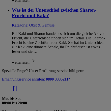
Informationen zum Herausgeber der Seite findest du
weiterlesen
im
Impressum
Was ist der Unterschied zwischen Sharon-
Frucht und Kaki?
Kategorie:
Obst & Gemüse
Bei Kaki und Sharon handelt es sich um die gleiche Art von
Frucht, die Unterschiede finden sich im Detail. Die Sharon-
Frucht ist eine Zuchtform der Kaki. Sie hat im Unterschied
zur Kaki eine dünnere Schale, ihr Fruchtfleisch ist etwas
fester und sie …
weiterlesen
Spezielle Frage? Unser Ernährungsservice hilft gern:
Ernährungsservice anrufen:
0800 3335211*
Mo. bis So.
08:00 bis 20:00