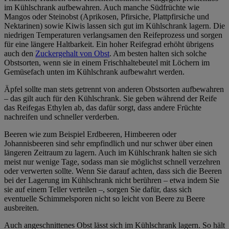
im Kühlschrank aufbewahren. Auch manche Südfrüchte wie
Mangos oder Steinobst (Aprikosen, Pfirsiche, Plattpfirsiche und
Nektarinen) sowie Kiwis lassen sich gut im Kühlschrank lagern. Die
niedrigen Temperaturen verlangsamen den Reifeprozess und sorgen
für eine längere Haltbarkeit. Ein hoher Reifegrad erhöht übrigens
auch den
Zuckergehalt von Obst
. Am besten halten sich solche
Obstsorten, wenn sie in einem Frischhaltebeutel mit Löchern im
Gemüsefach unten im Kühlschrank aufbewahrt werden.
Äpfel sollte man stets getrennt von anderen Obstsorten aufbewahren
– das gilt auch für den Kühlschrank. Sie geben während der Reife
das Reifegas Ethylen ab, das dafür sorgt, dass andere Früchte
nachreifen und schneller verderben.
Beeren wie zum Beispiel Erdbeeren, Himbeeren oder
Johannisbeeren sind sehr empfindlich und nur schwer über einen
längeren Zeitraum zu lagern. Auch im Kühlschrank halten sie sich
meist nur wenige Tage, sodass man sie möglichst schnell verzehren
oder verwerten sollte. Wenn Sie darauf achten, dass sich die Beeren
bei der Lagerung im Kühlschrank nicht berühren – etwa indem Sie
sie auf einem Teller verteilen –, sorgen Sie dafür, dass sich
eventuelle Schimmelsporen nicht so leicht von Beere zu Beere
ausbreiten.
Auch angeschnittenes Obst lässt sich im Kühlschrank lagern. So hält