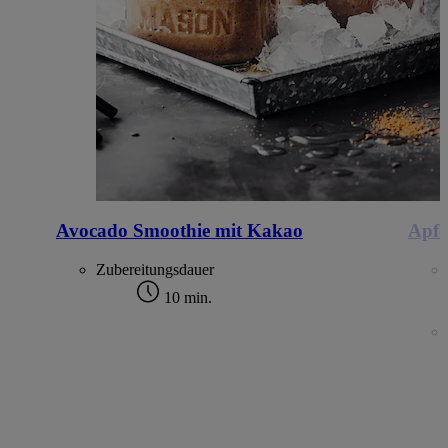
Avocado Smoothie mit Kakao
Apfe
Zubereitungsdauer
10 min.