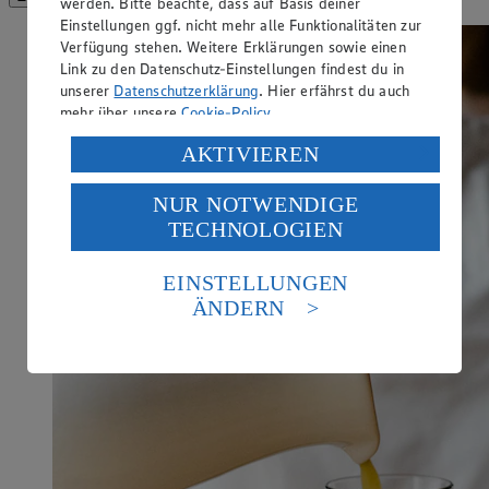
werden. Bitte beachte, dass auf Basis deiner
Einstellungen ggf. nicht mehr alle Funktionalitäten zur
Verfügung stehen. Weitere Erklärungen sowie einen
Link zu den Datenschutz-Einstellungen findest du in
unserer
Datenschutzerklärung
. Hier erfährst du auch
mehr über unsere
Cookie-Policy
.
Verarbeitung deiner personenbezogenen Daten in den
AKTIVIEREN
USA durch Facebook und YouTube:
NUR NOTWENDIGE
Wenn du auf „Aktivieren“ klickst, willigst du im Sinne
TECHNOLOGIEN
des Art. 49 Abs. 1 Satz 1 lit. a) DSGVO ein, dass deine
Daten in den USA verarbeitet werden. Der EuGH sieht
die USA als Land mit einem nach europäischen
EINSTELLUNGEN
Standards nicht angemessenen Datenschutzniveau an.
ÄNDERN
Es besteht das Risiko eines Zugriffs durch US-
amerikanische Behörden.
Informationen zum Herausgeber der Seite findest du
im
Impressum