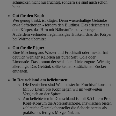
schmecken nicht nur fruchtig, sondern sie sind auch schön
bunt.
Gut für den Kopf:
Wer genug trinkt, ist klüger. Denn wasserhaltige Getränke -
etwa Saftschorlen - fördern den Blutfluss. Das erleichtert es
dem Körper, das Hirn mit Nährstoffen zu versorgen.
Außerdem verhindert regelmäßiges Trinken, dass der Körper
bei Wärme überhitzt.
Gut für die Figur:
Eine Mischung aus Wasser und Fruchtsaft oder -nektar hat
deutlich weniger Kalorien als purer Saft, Cola oder
Limonade. Das kommt der schlanken Linie zugute. Wichtig
allerdings: Das Getränk sollte keinen zusätzlichen Zucker
enthalten.
In Deutschland am beliebtesten:
Die Deutschen sind Weltmeister im Fruchtsaftkonsum.
Mit 33 Litern pro Kopf liegen wir im weltweiten
Vergleich an der Spitze.
Am beliebtesten in Deutschland ist mit 8,5 Litern Pro-
Kopf-Konsum die Apfelsaftschorle. Inzwischen bieten
zahlreiche Getränkehersteller die Schorle bereits als
praktisches fertiges Mixgetränk an.