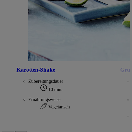
Karotten-Shake
Grün
Zubereitungsdauer
10 min.
Ernährungsweise
Vegetarisch