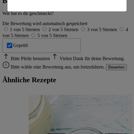
Bewertung
amerikanische Behörden.
Informationen zum Herausgeber der Seite findest du
Wie hat es dir geschmeckt?
im
Impressum
Die Bewertung wird automatisch gespeichert
1 von 5 Sternen
2 von 5 Sternen
3 von 5 Sternen
4
von 5 Sternen
5 von 5 Sternen
Geprüft
Bitte Pfeile benutzen
Vielen Dank für deine Bewertung.
Bitte wähle eine Bewertung aus, um fortzufahren.
Bewerten
Ähnliche Rezepte