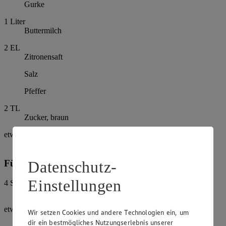
Gurke
1
Liter
Buttermilch
2
EL
Zitronensaft
Salz
Pfeffer
2
TL
Zucker, braun
etwas
Minze
Datenschutz-
Für die Dekoration:
Einstellungen
4
Scheiben
Gurke
etwas
Wir setzen Cookies und andere Technologien ein, um
Minze
dir ein bestmögliches Nutzungserlebnis unserer