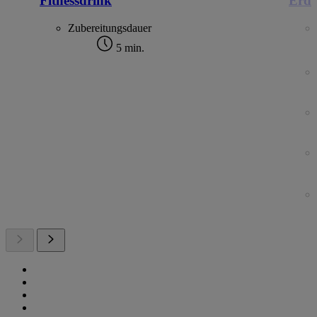
Fitnessdrink
Erdb
Zubereitungsdauer
5 min.