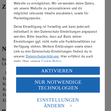
Website zu ermöglichen. Wir verwenden deine Daten,
Zubereitung
um unsere Website zu personalisieren und dir
möglichst relevante Inhalte anzubieten, sowie für
Kiwi und Gurke schälen, grob zerkleinern.
Marketingzwecke.
Mit den restlichen Zutaten, bis auf die Minze, pürieren.
Deine Einwilligung ist freiwillig und kann jederzeit
Anschließend diese unterrühren.
individuell in den Datenschutz-Einstellungen angepasst
werden. Bitte beachte, dass auf Basis deiner
Mit Minze und Gurkenscheiben dekoriert servieren.
Einstellungen ggf. nicht mehr alle Funktionalitäten zur
Verfügung stehen. Weitere Erklärungen sowie einen
Nährwerte
Link zu den Datenschutz-Einstellungen findest du in
unserer
Datenschutzerklärung
. Hier erfährst du auch
Referenzmenge für einen durchschnittlichen Erwachsenen laut
mehr über unsere
Cookie-Policy
.
LMIV (8.400 kJ/2.000 kcal).
Verarbeitung deiner personenbezogenen Daten in den
AKTIVIEREN
Nährwerte
pro Portion
USA durch Facebook und YouTube:
Energie
540 kj (6 %)
NUR NOTWENDIGE
Wenn du auf „Aktivieren“ klickst, willigst du im Sinne
Kalorien
129 kcal (6 %)
TECHNOLOGIEN
des Art. 49 Abs. 1 Satz 1 lit. a) DSGVO ein, dass deine
Kohlenhydrate
16 g
Daten in den USA verarbeitet werden. Der EuGH sieht
Fett
2 g
die USA als Land mit einem nach europäischen
EINSTELLUNGEN
Eiweiß
10 g
Standards nicht angemessenen Datenschutzniveau an.
ÄNDERN
Es besteht das Risiko eines Zugriffs durch US-