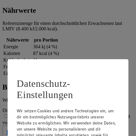
Nährwerte
Referenzmenge für einen durchschnittlichen Erwachsenen laut
LMIV (8.400 kJ/2.000 kcal).
Nährwerte
pro Portion
Energie
364 kj (4 %)
Kalorien
87 kcal (4 %)
Kohlenhydrate
11 g
Fett
3 g
Eiweiß
2 g
Datenschutz-
Bewertung
Einstellungen
Wie hat es dir geschmeckt?
Die Bewertung wird automatisch gespeichert
Wir setzen Cookies und andere Technologien ein, um
1 von 5 Sternen
2 von 5 Sternen
3 von 5 Sternen
4
dir ein bestmögliches Nutzungserlebnis unserer
von 5 Sternen
5 von 5 Sternen
Website zu ermöglichen. Wir verwenden deine Daten,
um unsere Website zu personalisieren und dir
Geprüft
möglichst relevante Inhalte anzubieten, sowie für