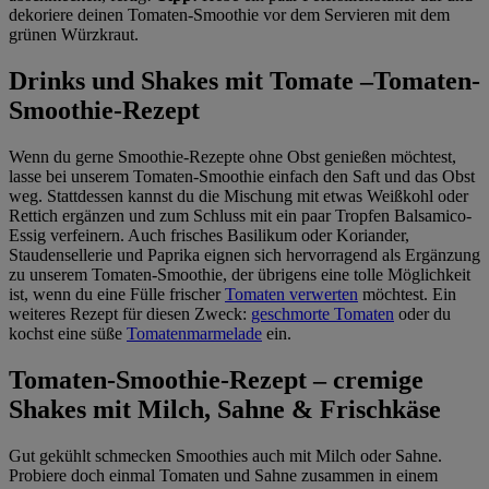
im
Impressum
dekoriere deinen Tomaten-Smoothie vor dem Servieren mit dem
grünen Würzkraut.
Drinks und Shakes mit Tomate –Tomaten-
Smoothie-Rezept
Wenn du gerne Smoothie-Rezepte ohne Obst genießen möchtest,
lasse bei unserem Tomaten-Smoothie einfach den Saft und das Obst
weg. Stattdessen kannst du die Mischung mit etwas Weißkohl oder
Rettich ergänzen und zum Schluss mit ein paar Tropfen Balsamico-
Essig verfeinern. Auch frisches Basilikum oder Koriander,
Staudensellerie und Paprika eignen sich hervorragend als Ergänzung
zu unserem Tomaten-Smoothie, der übrigens eine tolle Möglichkeit
ist, wenn du eine Fülle frischer
Tomaten verwerten
möchtest. Ein
weiteres Rezept für diesen Zweck:
geschmorte Tomaten
oder du
kochst eine süße
Tomatenmarmelade
ein.
Tomaten-Smoothie-Rezept – cremige
Shakes mit Milch, Sahne & Frischkäse
Gut gekühlt schmecken Smoothies auch mit Milch oder Sahne.
Probiere doch einmal Tomaten und Sahne zusammen in einem