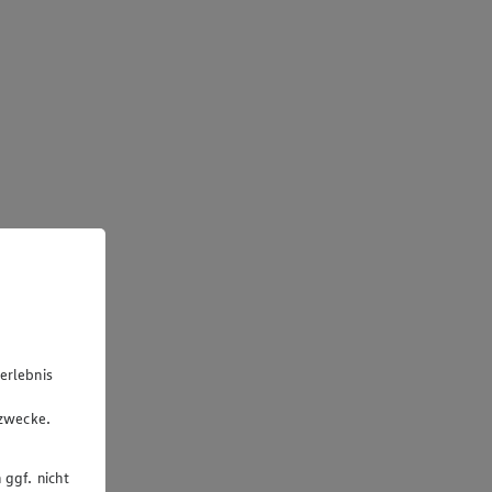
erlebnis
u
gzwecke.
 ggf. nicht