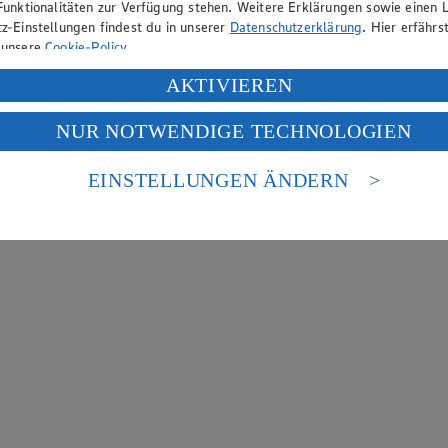
Funktionalitäten zur Verfügung stehen. Weitere Erklärungen sowie einen L
z-Einstellungen findest du in unserer
Datenschutzerklärung
. Hier erfährs
 unsere
Cookie-Policy
.
ung deiner personenbezogenen Daten in den USA durch Facebook und Yo
AKTIVIEREN
f „Aktivieren“ klickst, willigst du im Sinne des Art. 49 Abs. 1 Satz 1 lit
NUR NOTWENDIGE TECHNOLOGIEN
deine Daten in den USA verarbeitet werden. Der EuGH sieht die USA als 
 europäischen Standards nicht angemessenen Datenschutzniveau an. Es b
es Zugriffs durch US-amerikanische Behörden.
EINSTELLUNGEN ÄNDERN
nen zum Herausgeber der Seite findest du im
Impressum