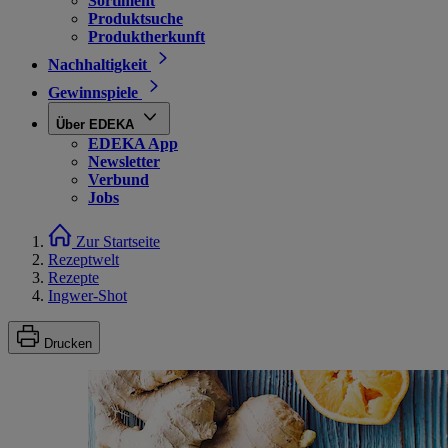
Sortiment
Produktsuche
Produktherkunft
Nachhaltigkeit
Gewinnspiele
Über EDEKA
EDEKA App
Newsletter
Verbund
Jobs
Zur Startseite
Rezeptwelt
Rezepte
Ingwer-Shot
Drucken