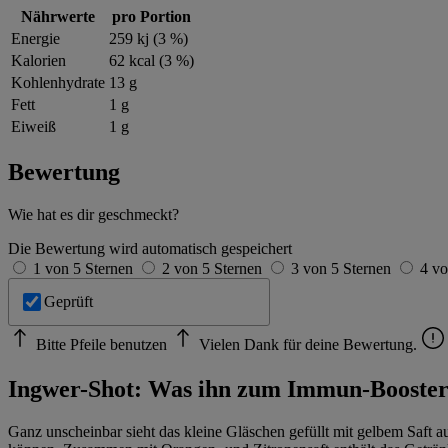
Nährwerte
pro Portion
Energie
259 kj (3 %)
Kalorien
62 kcal (3 %)
Kohlenhydrate
13 g
Fett
1 g
Eiweiß
1 g
Bewertung
Wie hat es dir geschmeckt?
Die Bewertung wird automatisch gespeichert
1 von 5 Sternen
2 von 5 Sternen
3 von 5 Sternen
4 vo
Geprüft
Bitte Pfeile benutzen
Vielen Dank für deine Bewertung.
Ingwer-Shot: Was ihn zum Immun-Booste
Ganz unscheinbar sieht das kleine Gläschen gefüllt mit gelbem Saft a