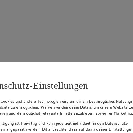
nschutz-Einstellungen
von 5 Sternen. Anzahl der Bewertungen: 83.
 Cookies und andere Technologien ein, um dir ein bestmögliches Nutzungs
bsite zu ermöglichen. Wir verwenden deine Daten, um unsere Website z
ieren und dir möglichst relevante Inhalte anzubieten, sowie für Marketin
lligung ist freiwillig und kann jederzeit individuell in den Datenschutz-
gen angepasst werden. Bitte beachte, dass auf Basis deiner Einstellungen