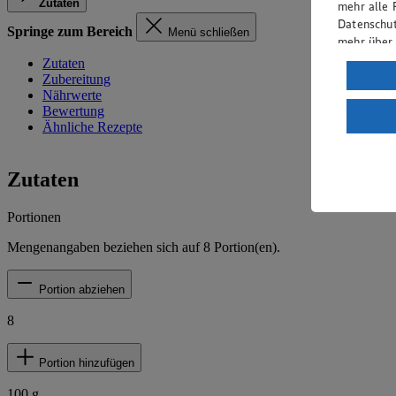
Zutaten
mehr alle 
Datenschut
Springe zum Bereich
Menü schließen
mehr über
Zutaten
Verarbeit
Zubereitung
Nährwerte
Wenn du au
Bewertung
ein, dass 
Ähnliche Rezepte
einem nach
Risiko ein
Zutaten
Informatio
Portionen
Mengenangaben beziehen sich auf
8
Portion(en).
Portion abziehen
8
Portion hinzufügen
100
g