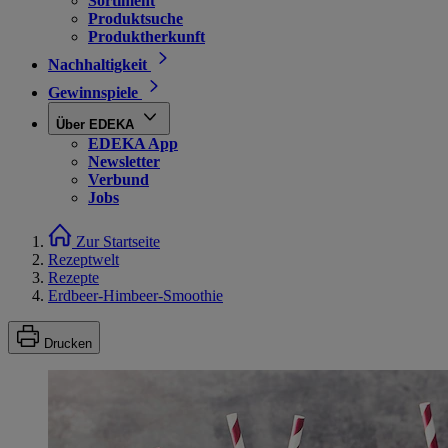
Sortiment
Produktsuche
Produktherkunft
Nachhaltigkeit
Gewinnspiele
Über EDEKA
EDEKA App
Newsletter
Verbund
Jobs
Zur Startseite
Rezeptwelt
Rezepte
Erdbeer-Himbeer-Smoothie
Drucken