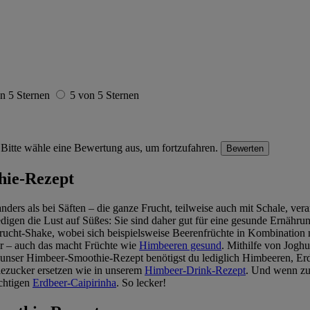
n 5 Sternen
5 von 5 Sternen
Bitte wähle eine Bewertung aus, um fortzufahren.
Bewerten
hie-Rezept
nders als bei Säften – die ganze Frucht, teilweise auch mit Schale, ver
iedigen die Lust auf Süßes: Sie sind daher gut für eine gesunde Ernähr
Frucht-Shake, wobei sich beispielsweise Beerenfrüchte in Kombination 
er – auch das macht Früchte wie
Himbeeren gesund
. Mithilfe von Joghu
 unser Himbeer-Smoothie-Rezept benötigst du lediglich Himbeeren, Erdb
lezucker ersetzen wie in unserem
Himbeer-Drink-Rezept
. Und wenn zum
chtigen
Erdbeer-Caipirinha
. So lecker!