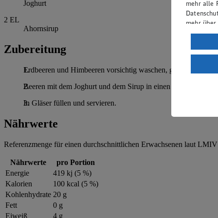
mehr alle 
Joghurt
Datenschut
2
EL
mehr über
Ahornsirup
Verarbeit
Zubereitung
Wenn du au
ein, dass 
Erdbeeren und Himbeeren vorsichtig waschen, gut abtropfen la
einem nach
Risiko ein
Beeren mit dem Joghurt und dem Sirup in einen Mixer geben u
Informatio
In Gläser füllen und servieren.
Nährwerte
Referenzmenge für einen durchschnittlichen Erwachsenen laut LMIV 
Nährwerte
pro Portion
Energie
419 kj (5 %)
Kalorien
100 kcal (5 %)
Kohlenhydrate
20 g
Fett
0 g
Eiweiß
4 g