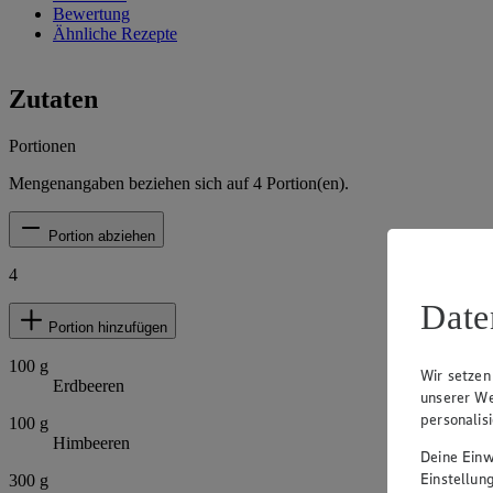
Bewertung
Ähnliche Rezepte
Zutaten
Portionen
Mengenangaben beziehen sich auf
4
Portion(en).
Portion abziehen
4
Date
Portion hinzufügen
100
g
Wir setzen
Erdbeeren
unserer We
personalis
100
g
Himbeeren
Deine Einwi
Einstellun
300
g