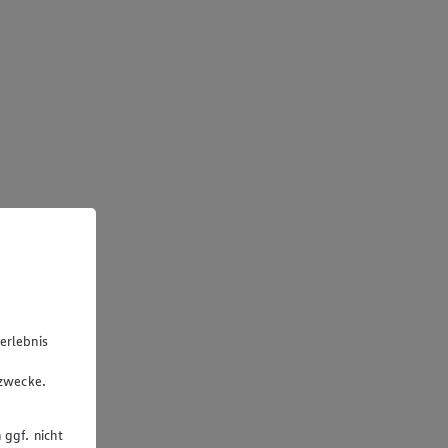
erlebnis
u
gzwecke.
 ggf. nicht