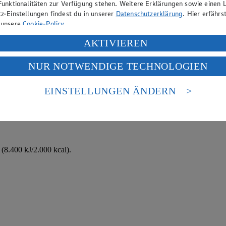
Funktionalitäten zur Verfügung stehen. Weitere Erklärungen sowie einen L
z-Einstellungen findest du in unserer
Datenschutzerklärung
. Hier erfährs
 unsere
Cookie-Policy
.
ung deiner personenbezogenen Daten in den USA durch Facebook und Yo
AKTIVIEREN
f „Aktivieren“ klickst, willigst du im Sinne des Art. 49 Abs. 1 Satz 1 lit
NUR NOTWENDIGE TECHNOLOGIEN
deine Daten in den USA verarbeitet werden. Der EuGH sieht die USA als 
ssen, von den Erdbeeren die Kelche entfernen.
 europäischen Standards nicht angemessenen Datenschutzniveau an. Es b
es Zugriffs durch US-amerikanische Behörden.
EINSTELLUNGEN ÄNDERN
nd gut durchmixen.
nen zum Herausgeber der Seite findest du im
Impressum
(8.400 kJ/2.000 kcal).