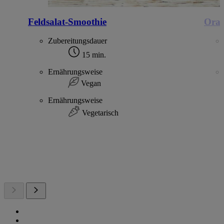
Feldsalat-Smoothie
Oran
Zubereitungsdauer
15 min.
Ernährungsweise
Vegan
Ernährungsweise
Vegetarisch