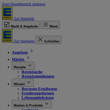
Zum Hauptbereich springen
Zur Startseite
Markt & Angebote
Menü
Zur Startseite
Schließen
Angebote
Märkte
Rezepte
Rezeptsuche
Rezeptsammlungen
Wissen
Bewusste Ernährung
Ernährungsformen
Lebensmittelwissen
Marken & Produkte