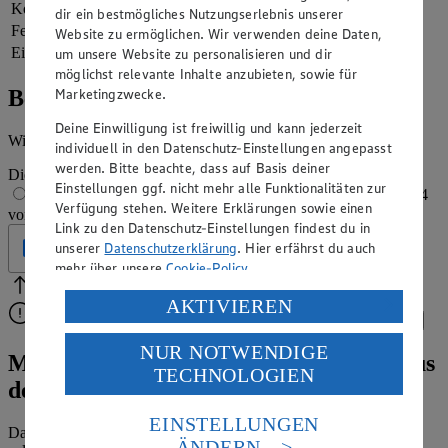
Kohlenhydrate
46 g
dir ein bestmögliches Nutzungserlebnis unserer
Fett
1 g
Website zu ermöglichen. Wir verwenden deine Daten,
Eiweiß
3 g
um unsere Website zu personalisieren und dir
möglichst relevante Inhalte anzubieten, sowie für
Marketingzwecke.
Bewertung
Deine Einwilligung ist freiwillig und kann jederzeit
Wie hat es dir geschmeckt?
individuell in den Datenschutz-Einstellungen angepasst
werden. Bitte beachte, dass auf Basis deiner
Die Bewertung wird automatisch gespeichert
Einstellungen ggf. nicht mehr alle Funktionalitäten zur
1 von 5 Sternen
2 von 5 Sternen
3 von 5 Sternen
4
Verfügung stehen. Weitere Erklärungen sowie einen
von 5 Sternen
5 von 5 Sternen
Link zu den Datenschutz-Einstellungen findest du in
unserer
Datenschutzerklärung
. Hier erfährst du auch
Geprüft
mehr über unsere
Cookie-Policy
.
Bitte Pfeile benutzen
Vielen Dank für deine Bewertung.
Verarbeitung deiner personenbezogenen Daten in den
AKTIVIEREN
Bitte wähle eine Bewertung aus, um fortzufahren.
Bewerten
USA durch Facebook und YouTube:
NUR NOTWENDIGE
Wenn du auf „Aktivieren“ klickst, willigst du im Sinne
Mangold-Smoothie-Rezept: Gesundes aus
TECHNOLOGIEN
des Art. 49 Abs. 1 Satz 1 lit. a) DSGVO ein, dass deine
dem Glas
Daten in den USA verarbeitet werden. Der EuGH sieht
die USA als Land mit einem nach europäischen
EINSTELLUNGEN
Dass Gemüse und Obst möglichst oft auf dem Speiseplan stehen
Standards nicht angemessenen Datenschutzniveau an.
ÄNDERN