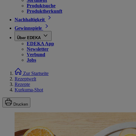
Sortiment
Produktsuche
Produktherkunft
Nachhaltigkeit
Gewinnspiele
Über EDEKA
EDEKA App
Newsletter
Verbund
Jobs
Zur Startseite
Rezeptwelt
Rezepte
Kurkuma-Shot
Drucken