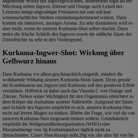
angenehme Würze des Ingwergewächses, andererseits fügst du der
Mischung neben Ingwer, Zitrone und Orange auch Leinöl bei.
Letzteres bringt ungesättigte Fettsäuren mit und soll laut
wissenschaftlicher Studien entzündungshemmend wirken. Dazu
kommt ein intensives, nussiges Aroma. Zu sehr dominieren wird es
aber nicht, wenn du unseren Kurkuma-Shot selber machst. Dazu
treten die frische Schärfe des Ingwers sowie die süßliche Säure der
Zitrusfrüchte zu sehr in den Vordergrund.
Kurkuma-Ingwer-Shot: Wirkung über
Gelbwurz hinaus
Dass Kurkuma vor allem geschmacklich eingreift, mindert die
wohltuende Wirkung unseres Kurkuma-Shots kaum. Denn gerade
die Kombination aus Ingwer und Kurkuma soll den positiven Effekt
verstärken. Hilfreich ist dabei auch das Vitamin C von Orange und
Zitrone. Neben seiner Wichtigkeit für den Organismus erleichtert es
dem Körper die Aufnahme anderer Nährstoffe. Aufgrund der Säure
und Schärfe des Ingwers empfiehlt es sich, unseren Kurkuma-Shot
nicht auf leeren Magen zu trinken. Bliebe die Frage, wie viel du von
unserem Kurkuma-Shot insgesamt trinken solltest. Grundsätzlich
empfiehlt die Weltgesundheitsorganisation (WHO) eine
Maximalmenge von 3g Kurkumapulver täglich nicht zu
überschreiten. Unser Shot-Rezept sieht 20g vor, die aber für vier bis