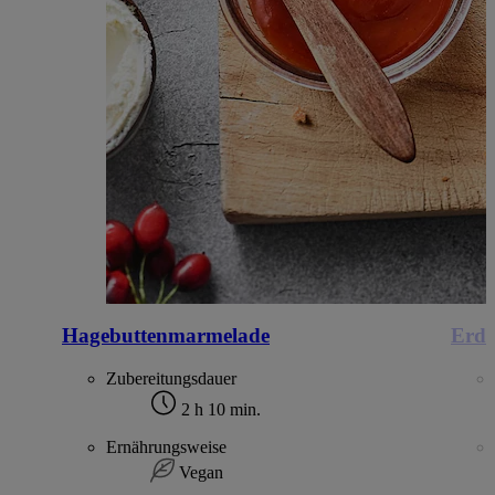
Hagebuttenmarmelade
Erdb
Zubereitungsdauer
2 h 10 min.
Ernährungsweise
Vegan