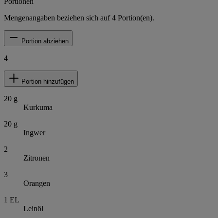
Portionen
Mengenangaben beziehen sich auf
4
Portion(en).
Portion abziehen
4
Portion hinzufügen
20
g
Kurkuma
20
g
Ingwer
2
Zitronen
3
Orangen
1
EL
Leinöl