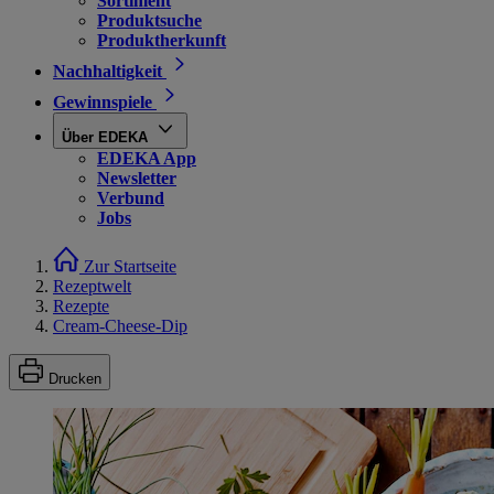
Sortiment
Produktsuche
Produktherkunft
Nachhaltigkeit
Gewinnspiele
Über EDEKA
EDEKA App
Newsletter
Verbund
Jobs
Zur Startseite
Rezeptwelt
Rezepte
Cream-Cheese-Dip
Drucken