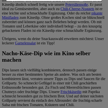
frische Kräuter und Zitronensaft. Dazu 15 Minuten – schon ist der
Informationen zum Herausgeber der Seite findest du
Käsedip ähnlich schnell fertig wie unsere
Petersiliensoße
. Er passt
im
Impressum
ideal zu Gemüsestreifen, aber auch zu
Chili-Cheese-Nuggets
ist er
eine leichte und schmackhafte Ergänzung. Oder du reichst
pikante
Minifladen
zum Käsedip. Ohne großes Kochen sind sie blitzschnell
zubereitet und können ganz nach Belieben belegt werden. Ob mit
Tomaten und Leberkäse oder individuell belegt – zu den knusprig
gebackenen Fladen ist ein Käsedip eine schmackhafte Ergänzung.
Übrigens, wenn du deine Snackauswahl erweitern möchtest: Unser
leckerer
Garnelensalat
ist ein Tipp!
Nacho-Käse-Dip wie im Kino selber
machen
Dips lassen sich vielfältig kombinieren, dennoch passen einige
besser zu einer bestimmten Speise als andere. Was sich am besten
kombinieren lässt, verraten unsere Tipps zu Dips und Saucen für die
Grillparty. So schmeckt Geflügel in einer mit Chili geschärften
Erdnusssoße besonders gut. Zu Fisch und Meeresfrüchten passen
Chutneys oder fruchtige Dips. Unsere
Frischkäsedip
mit Paprika
schmeckt besonders gut zu frischem Brot. Und auf deiner nächsten
Grillparty servierst du einfach den Allrounder: die fruchtig-scharfe
Salsa mit frischen Tomaten, Kräutern und Chili.