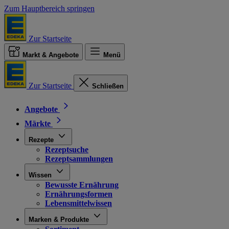
Zum Hauptbereich springen
Zur Startseite
Markt & Angebote
Menü
Zur Startseite
Schließen
Angebote
Märkte
Rezepte
Rezeptsuche
Rezeptsammlungen
Wissen
Bewusste Ernährung
Ernährungsformen
Lebensmittelwissen
Marken & Produkte