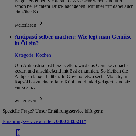
Feigen erkennen Sie daran, dass sie sehr weich sind und
schon bei leichtem Druck nachgeben. Mitunter tritt dabei auch
ein zäher Sa…
weiterlesen
Antipasti selber machen: Wie legt man Gemüse
in Öl ein?
Kategorie:
Kochen
Um Antipasti selbst herzustellen, wird das Gemüse zunächst
gegart und anschließend mit Essig mariniert. So bleiben die
Antipasti länger haltbar: In Olivenöl etwa sechs Monate, in
Rapsöl bis zu einem Jahr. Kühl und dunkel gelagert, sind sie
ein köstli…
weiterlesen
Spezielle Frage? Unser Ernährungsservice hilft gern:
Ernährungsservice anrufen:
0800 3335211*