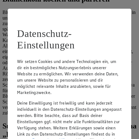
Blumenkohl lässt sich auch zu Püree verarbeiten, so zum Beispiel in
unserem
Blumenkohlpüree-Rezept
. Dafür wird das Gemüse
zunächst gegart. In einzelne Röschen zerteilt, fällt das Stampfen
später leichter. Geben Sie etwas Milch, Butter und Gewürze nach
Datenschutz-
Wahl dazu. Jetzt kann man den Kohl entweder mit einem
Kartoffelstampfer zerdrücken und wie Kartoffelpüree servieren.
Einstellungen
Alternativ zerkleinert man die Zutaten mit einem Pürierstab oder
einer Küchenmaschine. Haben Sie alles auf diese Weise zubereitet,
eignet sich der Blumenkohl besonders gut als Grundlage für Dips
Wir setzen Cookies und andere Technologien ein, um
oder Suppen. Schließlich schmeckt Blumenkohl auch als Zutat für
dir ein bestmögliches Nutzungserlebnis unserer
Aufläufe oder Gratins. Dazu teilen Sie den Kopf in einzelne
Röschen und dünsten ihn kurz mit gewürfelten Zwiebeln in
Website zu ermöglichen. Wir verwenden deine Daten,
zerlassener Butter an. Dann etwa 100 ml Wasser und 200 ml
um unsere Website zu personalisieren und dir
Schlagsahne zugegeben, die Mischung aufkochen und danach etwa
möglichst relevante Inhalte anzubieten, sowie für
fünf Minuten lang zugedeckt köcheln lassen. Diese
Marketingzwecke.
Blumenkohlbasis können Sie jetzt etwa mit Kassler, Kartoffeln oder
Schinken in einer Auflaufform zu einem Auflauf oder Gratin
Deine Einwilligung ist freiwillig und kann jederzeit
vervollständigen. Sie können Kohl und Soße natürlich auch getrennt
individuell in den Datenschutz-Einstellungen angepasst
zubereiten: Unser Rezept für
Blumenkohlsoße
zeigt, wie es geht.
werden. Bitte beachte, dass auf Basis deiner
Einstellungen ggf. nicht mehr alle Funktionalitäten zur
Suche weitere Tipps & Tricks zum Thema
Verfügung stehen. Weitere Erklärungen sowie einen
„Kochen“
Link zu den Datenschutz-Einstellungen findest du in