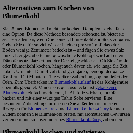
Alternativen zum Kochen von
Blumenkohl
Sie können Blumenkohl nicht nur kochen. Dämpfen ist ebenfalls
eine Option. Da diese Methode besonders schonend ist, bietet sie
sich vor allem an, wenn Sie planen, Blumenkohl am Stück zu garen.
Geben Sie dafür so viel Wasser in einen großen Topf, dass der
Boden wenige Zentimeter bedeckt ist – und fügen Sie etwas Salz
hinzu. Der gesäuberte und gewaschene Kohlkopf wird auf einem
Dämpfeinsatz platziert und der Deckel geschlossen. Ob Sie dämpfen
oder Blumenkohl kochen, hängt auch davon ab, wie lange Sie Zeit
haben. Um unter Dampf vollständig zu garen, benötigt der ganze
Kopf rund 20 Minuten. Eine weitere Zubereitungsoption liefert der
Ofen. Zum Überbacken im
Blumenkohlauflauf
ist das Kohlgemüse
ebenfalls geeignet. Mindestens genauso lecker ist
gebackener
Blumenkohl
: einfach marinieren, in Alufolie wickeln, im Ofen
backen und mit einer würzigen Tahin-Soße servieren. Eine
besondere Zubereitungsform lernen Sie außerdem mit unseren
Rezepten für
Blumenkohlreis
und
Blumenkohlreis-Curry
kennen.
Zudem können Sie Blumenkohl braten, mit aromatischen Gewürzen
verfeinern und so unser indisches
Blumenkohl-Curry
zubereiten.
Blumenkohl kochen und pürieren