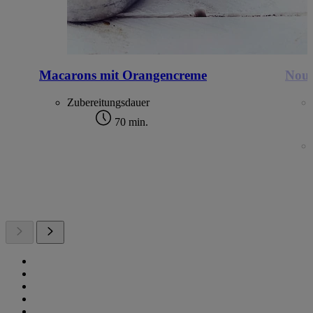
Macarons mit Orangencreme
Noug
Zubereitungsdauer
70 min.