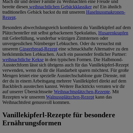
Mach dir und deiner Familie zu Weihnachten eine Freude und
bereite diesen
weihnachtlichen Gebäckklassiker
zu! Ein ähnlich
traditionelles Gebäck backst du mit unserem
Haselnussmakronen-
Rezept
.
Besonders abwechslungsreich kombinierst du Vanillekipferl auf dem
Plätzchenteller mit selbst gebackenem Spekulatius,
Husarenkrapfen
mit Geleefüllung, wunderbar würzigen Zimtsternen oder
unvergesslichen Nürnberger Lebkuchen. Oder du versuchst mit
unserem
Gingerbread-Rezept
eine schmackhafte Alternative zu den
herkömmlichen Lebkuchen. Auch ein passender festlicher Partner:
weihnachtliche Kekse
in den typischen Formen. Die Halbmond-
Ausstechform lässt sich übrigens auch für das Vanillekipferl-Rezept
verwenden, wenn du dir die Handarbeit sparen möchtest. Für große
Mengen leistet eine spezielle Ausstechschablone gute Dienste, mit
der du in einem Arbeitsgang mehrere Vanillekipferl direkt auf dem
Backblech ausstechen kannst. Weitere Backtricks verraten wir dir
auf unserer Übersichtsseite
Weihnachtsplätzchen-Rezepte
. Mit
Rezepten wie unserem
Walnussplätzchen-Rezept
kann das
Weihnachtsfest genussvoll kommen.
Vanillekipferl-Rezepte für besondere
Ernährungsformen