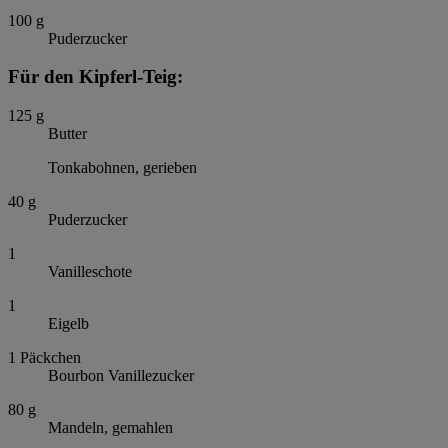
100
g
Puderzucker
Für den Kipferl-Teig:
125
g
Butter
Tonkabohnen, gerieben
40
g
Puderzucker
1
Vanilleschote
1
Eigelb
1
Päckchen
Bourbon Vanillezucker
80
g
Mandeln, gemahlen