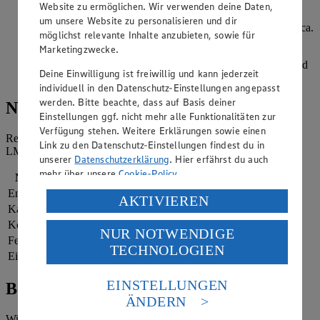
ausgelegtes Backblech legen.
Website zu ermöglichen. Wir verwenden deine Daten,
um unsere Website zu personalisieren und dir
Die Vanillekipferl auf der mittleren Schiene des Backofens ca.
möglichst relevante Inhalte anzubieten, sowie für
12-15 Minuten goldgelb backen.
Marketingzwecke.
Puderzucker zum Bestäuben in einen tiefen Teller geben und
Deine Einwilligung ist freiwillig und kann jederzeit
die Kipferl noch heiß darin wenden.
individuell in den Datenschutz-Einstellungen angepasst
werden. Bitte beachte, dass auf Basis deiner
Nährwerte
Einstellungen ggf. nicht mehr alle Funktionalitäten zur
Verfügung stehen. Weitere Erklärungen sowie einen
Referenzmenge für einen durchschnittlichen Erwachsenen laut
Link zu den Datenschutz-Einstellungen findest du in
LMIV (8.400 kJ/2.000 kcal).
unserer
Datenschutzerklärung
. Hier erfährst du auch
mehr über unsere
Cookie-Policy
.
Nährwerte
pro Portion
Energie
260 kj (3 %)
Verarbeitung deiner personenbezogenen Daten in den
AKTIVIEREN
Kalorien
62 kcal (3 %)
USA durch Facebook und YouTube:
Kohlenhydrate
4 g
NUR NOTWENDIGE
Wenn du auf „Aktivieren“ klickst, willigst du im Sinne
Fett
1 g
TECHNOLOGIEN
des Art. 49 Abs. 1 Satz 1 lit. a) DSGVO ein, dass deine
Eiweiß
6 g
Daten in den USA verarbeitet werden. Der EuGH sieht
die USA als Land mit einem nach europäischen
EINSTELLUNGEN
Bewertung
Standards nicht angemessenen Datenschutzniveau an.
ÄNDERN
Es besteht das Risiko eines Zugriffs durch US-
Wie hat es dir geschmeckt?