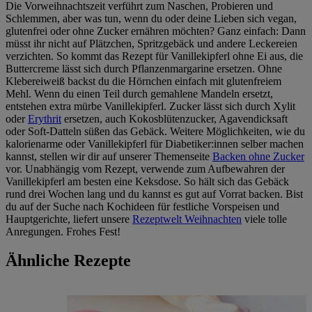
Die Vorweihnachtszeit verführt zum Naschen, Probieren und
Schlemmen, aber was tun, wenn du oder deine Lieben sich vegan,
glutenfrei oder ohne Zucker ernähren möchten? Ganz einfach: Dann
müsst ihr nicht auf Plätzchen, Spritzgebäck und andere Leckereien
verzichten. So kommt das Rezept für Vanillekipferl ohne Ei aus, die
Buttercreme lässt sich durch Pflanzenmargarine ersetzen. Ohne
Klebereiweiß backst du die Hörnchen einfach mit glutenfreiem
Mehl. Wenn du einen Teil durch gemahlene Mandeln ersetzt,
entstehen extra mürbe Vanillekipferl. Zucker lässt sich durch Xylit
oder
Erythrit
ersetzen, auch Kokosblütenzucker, Agavendicksaft
oder Soft-Datteln süßen das Gebäck. Weitere Möglichkeiten, wie du
kalorienarme oder Vanillekipferl für Diabetiker:innen selber machen
kannst, stellen wir dir auf unserer Themenseite
Backen ohne Zucker
vor. Unabhängig vom Rezept, verwende zum Aufbewahren der
Vanillekipferl am besten eine Keksdose. So hält sich das Gebäck
rund drei Wochen lang und du kannst es gut auf Vorrat backen. Bist
du auf der Suche nach Kochideen für festliche Vorspeisen und
Hauptgerichte, liefert unsere
Rezeptwelt Weihnachten
viele tolle
Anregungen. Frohes Fest!
Ähnliche Rezepte