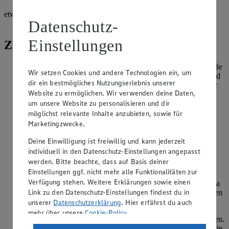
etwas
Datenschutz-
Lebensmittelfarbe, gelb
Einstellungen
Zubereitung
Die gemahlenen Mandeln durch ein Sieb geben. Die Eiweiße
Wir setzen Cookies und andere Technologien ein, um
mit dem Salz auf höchster Stufe steif schlagen. Anschließend
dir ein bestmögliches Nutzungserlebnis unserer
nach und nach gesiebten Puderzucker zugeben und zu einer
Website zu ermöglichen. Wir verwenden deine Daten,
festen Masse schlagen. Gelb einfärben und Mandeln
um unsere Website zu personalisieren und dir
unterheben.
möglichst relevante Inhalte anzubieten, sowie für
Backblech mit einer Silikonmatte belegen, diese leicht mit
Marketingzwecke.
Backspray fetten. Alternativ Backpapier verwenden.
Deine Einwilligung ist freiwillig und kann jederzeit
Baisermasse in einen Spritzbeutel mit Lochtülle Nr. 8 füllen
individuell in den Datenschutz-Einstellungen angepasst
und 60 kleine Kreise aufspritzen.
werden. Bitte beachte, dass auf Basis deiner
Einstellungen ggf. nicht mehr alle Funktionalitäten zur
Bei 80 Grad Ober-/Unterhitze (Umluft 60 Grad) im
Verfügung stehen. Weitere Erklärungen sowie einen
vorgeheizten Backofen auf der mittleren Einschubleiste etwa
Link zu den Datenschutz-Einstellungen findest du in
25-30 Minuten backen. Aus dem Ofen nehmen und abkühlen
lassen. Von der Matte lösen.
unserer
Datenschutzerklärung
. Hier erfährst du auch
mehr über unsere
Cookie-Policy
.
Für die Creme das Marzipan auf der Rohkostreibe fein reiben.
Mit der Butter in eine Schüssel geben und cremig rühren. Die