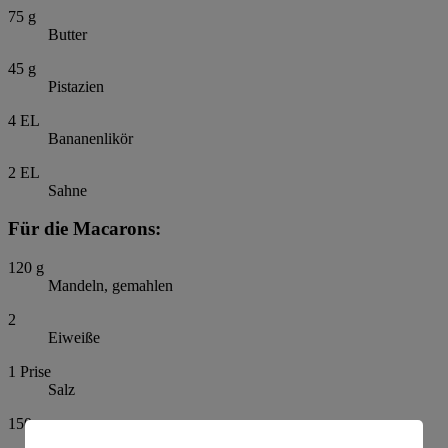
75
g
Butter
45
g
Pistazien
4
EL
Bananenlikör
2
EL
Sahne
Für die Macarons:
120
g
Mandeln, gemahlen
2
Eiweiße
1
Prise
Salz
150
g
Puderzucker