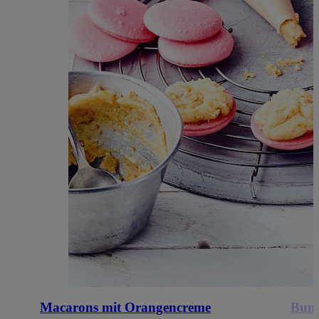
Macarons mit Orangencreme
Bunt