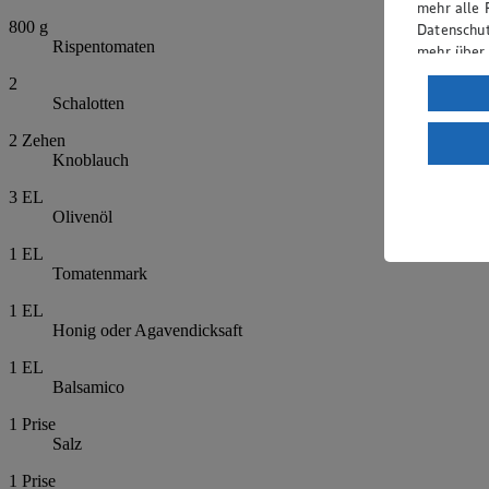
mehr alle 
800
g
Datenschut
Rispentomaten
mehr über
2
Verarbeit
Schalotten
Wenn du au
2
Zehen
ein, dass 
Knoblauch
einem nach
Risiko ein
3
EL
Olivenöl
Informatio
1
EL
Tomatenmark
1
EL
Honig oder Agavendicksaft
1
EL
Balsamico
1
Prise
Salz
1
Prise