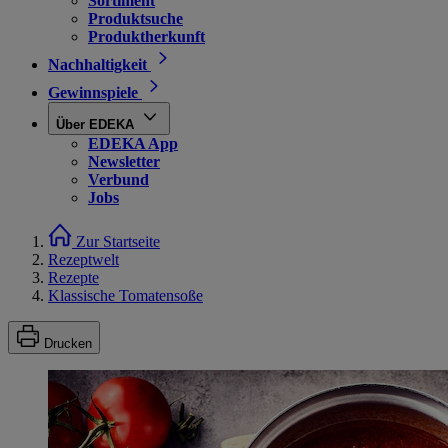
Sortiment
Produktsuche
Produktherkunft
Nachhaltigkeit
Gewinnspiele
Über EDEKA
EDEKA App
Newsletter
Verbund
Jobs
Zur Startseite
Rezeptwelt
Rezepte
Klassische Tomatensoße
Drucken