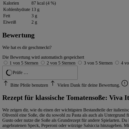
Kalorien
87 kcal (4 %)
Kohlenhydrate
13 g
Fett
3 g
Eiweiß
2 g
Bewertung
Wie hat es dir geschmeckt?
Die Bewertung wird automatisch gespeichert
1 von 5 Sternen
2 von 5 Sternen
3 von 5 Sternen
4 vo
Geprüft
Bitte Pfeile benutzen
Vielen Dank für deine Bewertung.
Rezept für klassische Tomatensoße: Viva It
Wir zeigen dir, wie du einen der wichtigsten Bestandteile der italie
Olivenöl eine Soße, die du sowohl zu Pasta als auch als Untergrund
Gusto oder nutze die Soße als Grundrezept für andere Spielarten. D
angebratenen Speck, Peperoni oder würzige Salsiccia hinzugeben. Mit