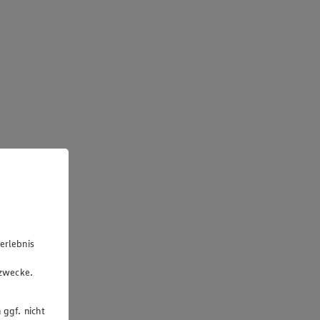
erlebnis
u
gzwecke.
 ggf. nicht