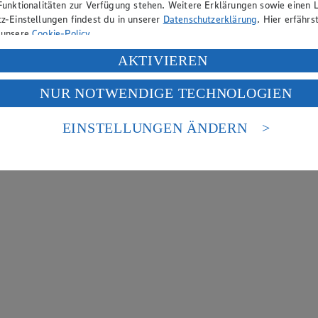
Funktionalitäten zur Verfügung stehen. Weitere Erklärungen sowie einen L
z-Einstellungen findest du in unserer
Datenschutzerklärung
. Hier erfährs
 unsere
Cookie-Policy
.
ung deiner personenbezogenen Daten in den USA durch Facebook und Yo
AKTIVIEREN
f „Aktivieren“ klickst, willigst du im Sinne des Art. 49 Abs. 1 Satz 1 lit
NUR NOTWENDIGE TECHNOLOGIEN
deine Daten in den USA verarbeitet werden. Der EuGH sieht die USA als 
 europäischen Standards nicht angemessenen Datenschutzniveau an. Es b
es Zugriffs durch US-amerikanische Behörden.
EINSTELLUNGEN ÄNDERN
nen zum Herausgeber der Seite findest du im
Impressum