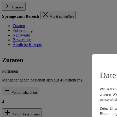
Zutaten
Springe zum Bereich
Menü schließen
Zutaten
Zubereitung
Nährwerte
Bewertung
Ähnliche Rezepte
Zutaten
Portionen
Date
Mengenangaben beziehen sich auf
4
Portion(en).
Wir setzen
Portion abziehen
unserer We
personalis
4
Deine Einwi
Einstellun
Portion hinzufügen