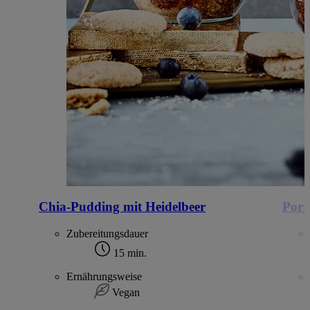
Chia-Pudding mit Heidelbeer
Porr
Zubereitungsdauer
15 min.
Ernährungsweise
Vegan