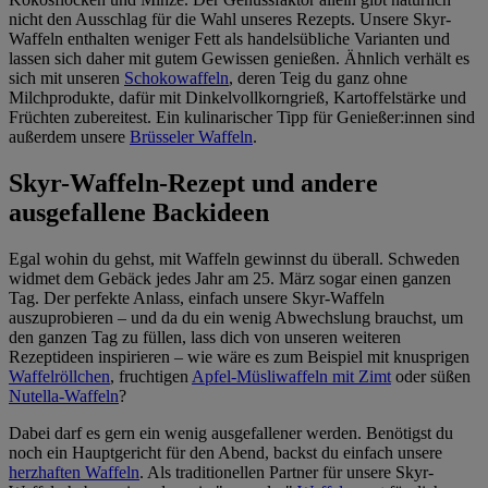
nicht den Ausschlag für die Wahl unseres Rezepts. Unsere Skyr-
Waffeln enthalten weniger Fett als handelsübliche Varianten und
lassen sich daher mit gutem Gewissen genießen. Ähnlich verhält es
sich mit unseren
Schokowaffeln
, deren Teig du ganz ohne
Milchprodukte, dafür mit Dinkelvollkorngrieß, Kartoffelstärke und
Früchten zubereitest. Ein kulinarischer Tipp für Genießer:innen sind
außerdem unsere
Brüsseler Waffeln
.
Skyr-Waffeln-Rezept und andere
ausgefallene Backideen
Egal wohin du gehst, mit Waffeln gewinnst du überall. Schweden
widmet dem Gebäck jedes Jahr am 25. März sogar einen ganzen
Tag. Der perfekte Anlass, einfach unsere Skyr-Waffeln
auszuprobieren – und da du ein wenig Abwechslung brauchst, um
den ganzen Tag zu füllen, lass dich von unseren weiteren
Rezeptideen inspirieren – wie wäre es zum Beispiel mit knusprigen
Waffelröllchen
, fruchtigen
Apfel-Müsliwaffeln mit Zimt
oder süßen
Nutella-Waffeln
?
Dabei darf es gern ein wenig ausgefallener werden. Benötigst du
noch ein Hauptgericht für den Abend, backst du einfach unsere
herzhaften Waffeln
. Als traditionellen Partner für unsere Skyr-