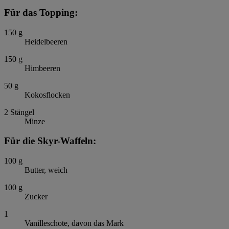
Für das Topping:
150
g
Heidelbeeren
150
g
Himbeeren
50
g
Kokosflocken
2
Stängel
Minze
Für die Skyr-Waffeln:
100
g
Butter, weich
100
g
Zucker
1
Vanilleschote, davon das Mark