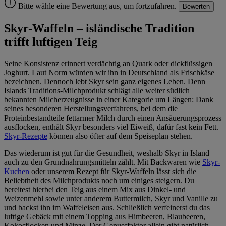
Bitte wähle eine Bewertung aus, um fortzufahren.
Bewerten
Skyr-Waffeln – isländische Tradition
trifft luftigen Teig
Seine Konsistenz erinnert verdächtig an Quark oder dickflüssigen
Joghurt. Laut Norm würden wir ihn in Deutschland als Frischkäse
bezeichnen. Dennoch lebt Skyr sein ganz eigenes Leben. Denn
Islands Traditions-Milchprodukt schlägt alle weiter südlich
bekannten Milcherzeugnisse in einer Kategorie um Längen: Dank
seines besonderen Herstellungsverfahrens, bei dem die
Proteinbestandteile fettarmer Milch durch einen Ansäuerungsprozess
ausflocken, enthält Skyr besonders viel Eiweiß, dafür fast kein Fett.
Skyr-Rezepte
können also öfter auf dem Speiseplan stehen.
Das wiederum ist gut für die Gesundheit, weshalb Skyr in Island
auch zu den Grundnahrungsmitteln zählt. Mit Backwaren wie
Skyr-
Kuchen
oder unserem Rezept für Skyr-Waffeln lässt sich die
Beliebtheit des Milchprodukts noch um einiges steigern. Du
bereitest hierbei den Teig aus einem Mix aus Dinkel- und
Weizenmehl sowie unter anderem Buttermilch, Skyr und Vanille zu
und backst ihn im Waffeleisen aus. Schließlich verfeinerst du das
luftige Gebäck mit einem Topping aus Himbeeren, Blaubeeren,
Kokosflocken und Minze. Der Genussfaktor allein gibt natürlich