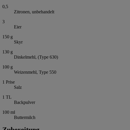
0,5
Zitronen, unbehandelt
3
Eier
150
g
Skyr
130
g
Dinkelmehl, (Type 630)
100
g
Weizenmehl, Type 550
1
Prise
Salz
1
TL
Backpulver
100
ml
Buttermilch
Zubereitung