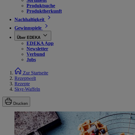
Sortiment
Produktsuche
Produktherkunft
Nachhaltigkeit
Gewinnspiele
Über EDEKA
EDEKA App
Newsletter
Verbund
Jobs
Zur Startseite
Rezeptwelt
Rezepte
Skyr-Waffeln
Drucken