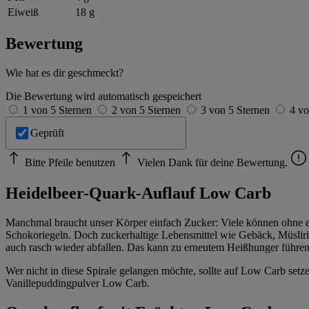
Eiweiß
18 g
Bewertung
Wie hat es dir geschmeckt?
Die Bewertung wird automatisch gespeichert
1 von 5 Sternen
2 von 5 Sternen
3 von 5 Sternen
4 vo
Geprüft
Bitte Pfeile benutzen
Vielen Dank für deine Bewertung.
Heidelbeer-Quark-Auflauf Low Carb
Manchmal braucht unser Körper einfach Zucker: Viele können ohne ein 
Schokoriegeln. Doch zuckerhaltige Lebensmittel wie Gebäck, Müslirie
auch rasch wieder abfallen. Das kann zu erneutem Heißhunger führen
Wer nicht in diese Spirale gelangen möchte, sollte auf Low Carb se
Vanillepuddingpulver Low Carb.