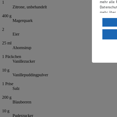
mehr alle 
1
Datenschut
Zitrone, unbehandelt
mehr über
400
g
Magerquark
Verarbeit
2
Wenn du au
Eier
ein, dass 
einem nach
25
ml
Risiko ein
Ahornsirup
Informatio
1
Päckchen
Vanillezucker
10
g
Vanillepuddingpulver
1
Prise
Salz
200
g
Blaubeeren
10
g
Puderzucker