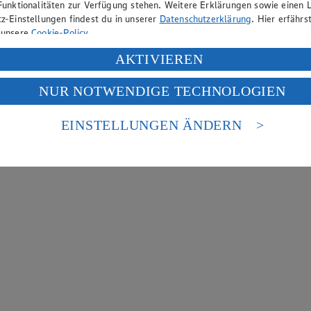
Funktionalitäten zur Verfügung stehen. Weitere Erklärungen sowie einen L
z-Einstellungen findest du in unserer
Datenschutzerklärung
. Hier erfährs
 unsere
Cookie-Policy
.
ung deiner personenbezogenen Daten in den USA durch Facebook und Yo
AKTIVIEREN
f „Aktivieren“ klickst, willigst du im Sinne des Art. 49 Abs. 1 Satz 1 lit
NUR NOTWENDIGE TECHNOLOGIEN
deine Daten in den USA verarbeitet werden. Der EuGH sieht die USA als 
 europäischen Standards nicht angemessenen Datenschutzniveau an. Es b
es Zugriffs durch US-amerikanische Behörden.
EINSTELLUNGEN ÄNDERN
nen zum Herausgeber der Seite findest du im
Impressum