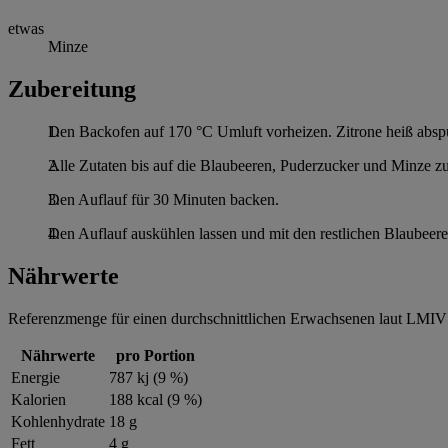
etwas
Minze
Zubereitung
Den Backofen auf 170 °C Umluft vorheizen. Zitrone heiß abspül
Alle Zutaten bis auf die Blaubeeren, Puderzucker und Minze zu
Den Auflauf für 30 Minuten backen.
Den Auflauf auskühlen lassen und mit den restlichen Blaubeer
Nährwerte
Referenzmenge für einen durchschnittlichen Erwachsenen laut LMIV 
Nährwerte
pro Portion
Energie
787 kj (9 %)
Kalorien
188 kcal (9 %)
Kohlenhydrate
18 g
Fett
4 g