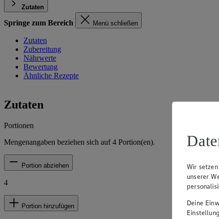
Zutaten
Springe zum Bereich
Menü schließen
Zutaten
Zubereitung
Nährwerte
Bewertung
Ähnliche Rezepte
Zutaten
Portionen
Date
Mengenangaben beziehen sich auf
4
Portion(en).
Portion abziehen
Wir setzen
unserer We
4
personalis
Deine Einwi
Portion hinzufügen
Einstellun