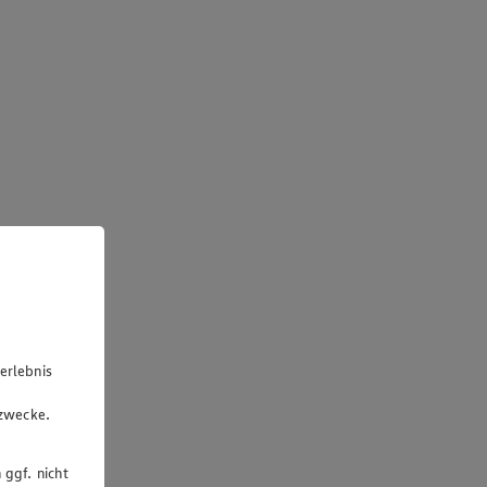
erlebnis
u
gzwecke.
 ggf. nicht