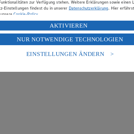
Funktionalitäten zur Verfügung stehen. Weitere Erklärungen sowie einen L
z-Einstellungen findest du in unserer
Datenschutzerklärung
. Hier erfährs
 unsere
Cookie-Policy
.
ung deiner personenbezogenen Daten in den USA durch Facebook und Yo
AKTIVIEREN
f „Aktivieren“ klickst, willigst du im Sinne des Art. 49 Abs. 1 Satz 1 lit
NUR NOTWENDIGE TECHNOLOGIEN
deine Daten in den USA verarbeitet werden. Der EuGH sieht die USA als 
 europäischen Standards nicht angemessenen Datenschutzniveau an. Es b
es Zugriffs durch US-amerikanische Behörden.
EINSTELLUNGEN ÄNDERN
nen zum Herausgeber der Seite findest du im
Impressum