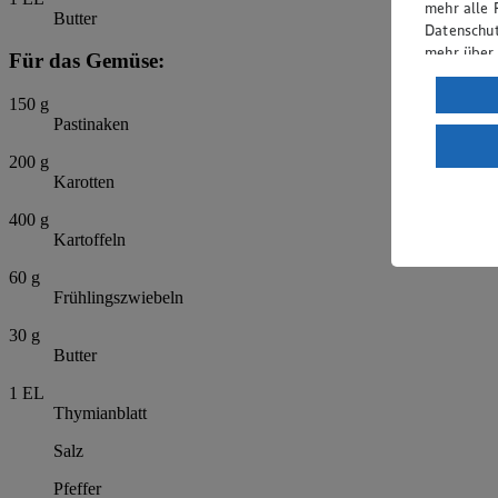
mehr alle 
Butter
Datenschut
mehr über
Für das Gemüse:
Verarbeit
150
g
Pastinaken
Wenn du au
ein, dass 
200
g
einem nach
Karotten
Risiko ein
400
g
Informatio
Kartoffeln
60
g
Frühlingszwiebeln
30
g
Butter
1
EL
Thymianblatt
Salz
Pfeffer