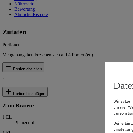
Nährwerte
Bewertung
Ähnliche Rezepte
Zutaten
Portionen
Mengenangaben beziehen sich auf
4
Portion(en).
Portion abziehen
4
Date
Portion hinzufügen
Wir setzen
Zum Braten:
unserer We
personalis
1
EL
Pflanzenöl
Deine Einwi
Einstellun
1
EL