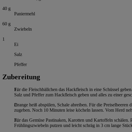
40
g
Paniermehl
60
g
Zwiebeln
1
Ei
Salz
Pfeffer
Zubereitung
Für die Fleischbällchen das Hackfleisch in eine Schüssel geben
Salz und Pfeffer zum Hackfleisch geben und alles zu einer ges
Orange heiß abspülen, Schale abreiben. Für die Preiselbeeren 
zugeben. Noch 10 Minuten leise köcheln lassen. Vom Herd nehm
Für das Gemüse Pastinaken, Karotten und Kartoffeln schälen. P
Frühlingszwiebeln putzen und leicht schräg in 3 cm lange Stüc