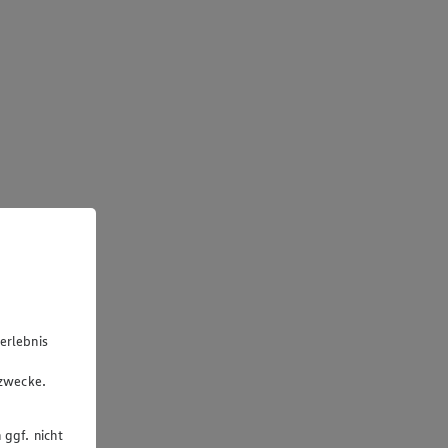
erlebnis
u
gzwecke.
 ggf. nicht