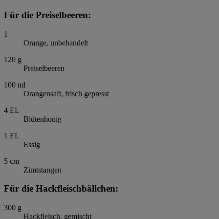
Für die Preiselbeeren:
1
Orange, unbehandelt
120
g
Preiselbeeren
100
ml
Orangensaft, frisch gepresst
4
EL
Blütenhonig
1
EL
Essig
5
cm
Zimtstangen
Für die Hackfleischbällchen:
300
g
Hackfleisch, gemischt