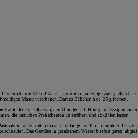
. Paniermehl mit 100 ml Wasser verrühren und einige Zeit quellen lass
chmeidigen Masse verarbeiten. Daraus Bällchen à ca. 25 g formen.
die Hälfte der Preiselbeeren, den Orangensaft, Honig und Essig in ein
en, die restlichen Preiselbeeren unterrühren und abkühlen lassen.
astinaken und Karotten in ca. 5 cm lange und 0,5 cm breite Stifte schn
ke schneiden. Das Gemüse in gesalzenem Wasser bissfest garen, abgieße