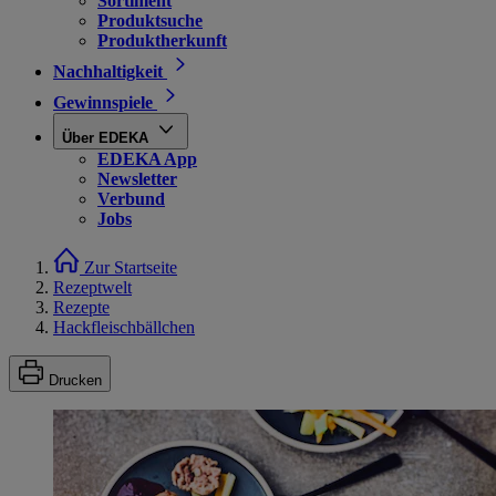
Sortiment
Produktsuche
Produktherkunft
Nachhaltigkeit
Gewinnspiele
Über EDEKA
EDEKA App
Newsletter
Verbund
Jobs
Zur Startseite
Rezeptwelt
Rezepte
Hackfleischbällchen
Drucken