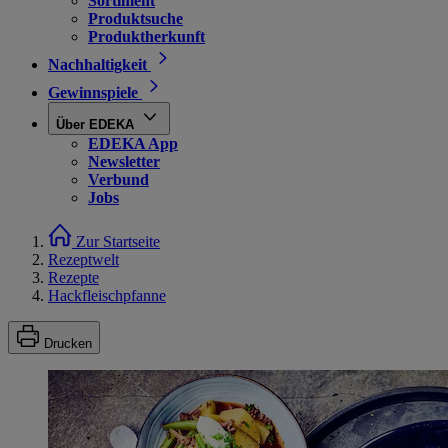
Sortiment
Produktsuche
Produktherkunft
Nachhaltigkeit
Gewinnspiele
Über EDEKA
EDEKA App
Newsletter
Verbund
Jobs
Zur Startseite
Rezeptwelt
Rezepte
Hackfleischpfanne
Drucken