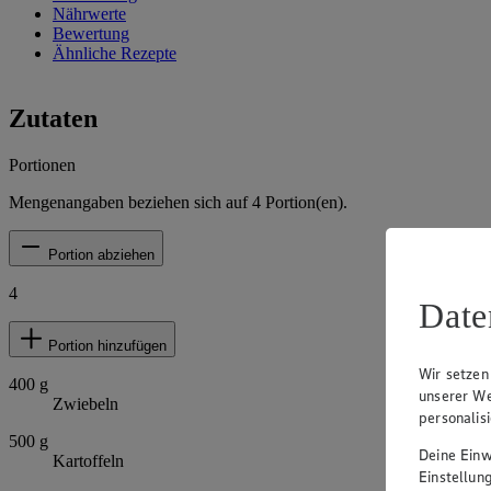
Nährwerte
Bewertung
Ähnliche Rezepte
Zutaten
Portionen
Mengenangaben beziehen sich auf
4
Portion(en).
Portion abziehen
4
Date
Portion hinzufügen
Wir setzen
400
g
unserer We
Zwiebeln
personalis
500
g
Deine Einwi
Kartoffeln
Einstellun