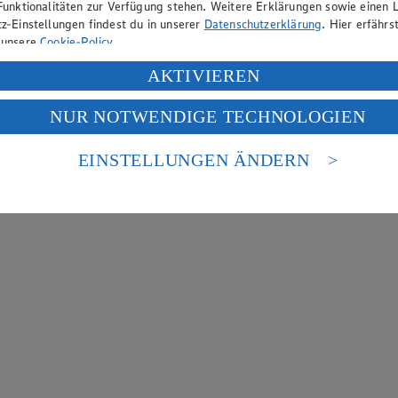
Funktionalitäten zur Verfügung stehen. Weitere Erklärungen sowie einen L
z-Einstellungen findest du in unserer
Datenschutzerklärung
. Hier erfährs
 unsere
Cookie-Policy
.
ung deiner personenbezogenen Daten in den USA durch Facebook und Yo
AKTIVIEREN
f „Aktivieren“ klickst, willigst du im Sinne des Art. 49 Abs. 1 Satz 1 lit
NUR NOTWENDIGE TECHNOLOGIEN
deine Daten in den USA verarbeitet werden. Der EuGH sieht die USA als 
 europäischen Standards nicht angemessenen Datenschutzniveau an. Es b
es Zugriffs durch US-amerikanische Behörden.
EINSTELLUNGEN ÄNDERN
nen zum Herausgeber der Seite findest du im
Impressum