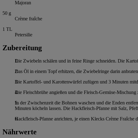
Majoran
50
g
Crème fraîche
1
TL
Petersilie
Zubereitung
Die Zwiebeln schälen und in feine Ringe schneiden. Die Kartof
Das Öl in einem Topf erhitzen, die Zwiebelringe darin anbrate
Die Kartoffel- und Karottenwürfel zufügen und 3 Minuten mitd
Die Fleischbrühe angießen und die Fleisch-Gemüse-Mischung 
In der Zwischenzeit die Bohnen waschen und die Enden entfe
Minuten köcheln lassen. Die Hackfleisch-Pfanne mit Salz, Pfe
Hackfleisch-Pfanne anrichten, je einen Klecks Crème Fraîche da
Nährwerte