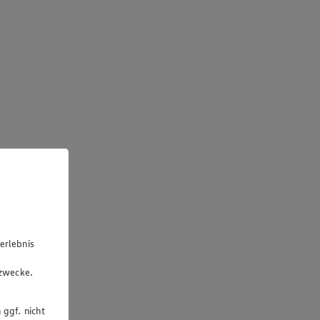
erlebnis
u
gzwecke.
 ggf. nicht