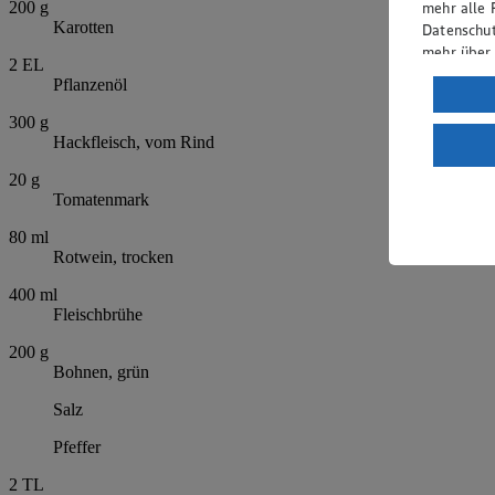
mehr alle 
200
g
Karotten
Datenschut
mehr über
2
EL
Pflanzenöl
Verarbeit
300
g
Wenn du au
Hackfleisch, vom Rind
ein, dass 
einem nach
20
g
Risiko ein
Tomatenmark
Informatio
80
ml
Rotwein, trocken
400
ml
Fleischbrühe
200
g
Bohnen, grün
Salz
Pfeffer
2
TL