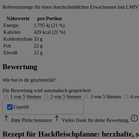
Referenzmenge für einen durchschnittlichen Erwachsenen laut LMIV 
Nährwerte
pro Portion
Energie
1.795 kj (21 %)
Kalorien
429 kcal (21 %)
Kohlenhydrate
33 g
Fett
22 g
Eiweiß
22 g
Bewertung
Wie hat es dir geschmeckt?
Die Bewertung wird automatisch gespeichert
1 von 5 Sternen
2 von 5 Sternen
3 von 5 Sternen
4 vo
Geprüft
Bitte Pfeile benutzen
Vielen Dank für deine Bewertung.
Rezept für Hackfleischpfanne: herzhafte, 