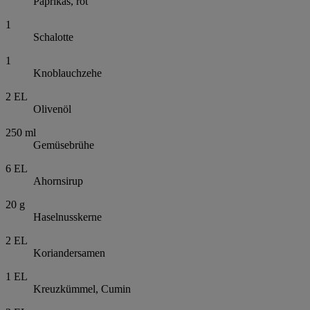
Paprikas, rot
1
Schalotte
1
Knoblauchzehe
2
EL
Olivenöl
250
ml
Gemüsebrühe
6
EL
Ahornsirup
20
g
Haselnusskerne
2
EL
Koriandersamen
1
EL
Kreuzkümmel, Cumin