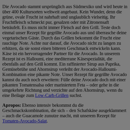
im
Impressum
Die Avocado stammt ursprünglich aus Südmexiko und wird heute in
über 400 Kultursorten weltweit angebaut. Kein Wunder, denn die
grüne, ovale Frucht ist nahrhaft und unglaublich vielseitig. Ihr
Fruchtfleisch schmeckt pur, gesalzen oder mit Zitronensaft
beträufelt. Es muss nicht immer Fleisch auf den Grill. Teste doch
einmal unser Rezept für gegrillte Avocado aus und überrasche deine
vegetarischen Gäste. Durch das Grillen bekommt die Frucht eine
rauchige Note. Achte nur darauf, die Avocado nicht zu langen zu
erhitzen, da sie sonst einen bitteren Geschmack entwickeln kann.
Käse ist ein hervorragender Partner für die Avocado. In unserem
Rezept ist es Halloumi, eine mediterrane Käsespezialität, die
ebenfalls auf den Grill kommt. Ein raffinierter Sirup aus Paprika,
Gemüsebrühe und Ahornsirup verleiht der Avocado-Halloumi-
Kombination eine pikante Note. Unser Rezept für gegrillte Avocado
kannst du auch noch erweitern: Fülle deine Avocado doch mit einer
pikanten Tomatensalsa oder mariniertem Feta – oder gehe in die
umgekehrte Richtung und verzichte auf den Ahornsirup, wenn du
eine Beilage zum
Low-Carb-Grillen
suchst.
Apropos:
Ebenso intensiv bekommst du die
Geschmackskombination, die sich – den Schafskäse ausgeklammert
– auch die Guacamole zunutze macht, mit unserem Rezept für
Tomaten-Avocado-Salat
.