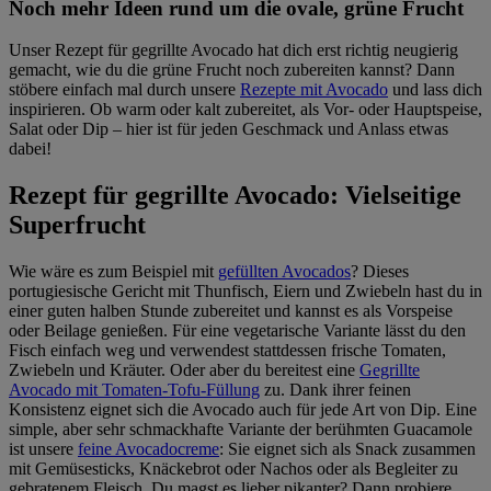
Noch mehr Ideen rund um die ovale, grüne Frucht
Unser Rezept für gegrillte Avocado hat dich erst richtig neugierig
gemacht, wie du die grüne Frucht noch zubereiten kannst? Dann
stöbere einfach mal durch unsere
Rezepte mit Avocado
und lass dich
inspirieren. Ob warm oder kalt zubereitet, als Vor- oder Hauptspeise,
Salat oder Dip – hier ist für jeden Geschmack und Anlass etwas
dabei!
Rezept für gegrillte Avocado: Vielseitige
Superfrucht
Wie wäre es zum Beispiel mit
gefüllten Avocados
? Dieses
portugiesische Gericht mit Thunfisch, Eiern und Zwiebeln hast du in
einer guten halben Stunde zubereitet und kannst es als Vorspeise
oder Beilage genießen. Für eine vegetarische Variante lässt du den
Fisch einfach weg und verwendest stattdessen frische Tomaten,
Zwiebeln und Kräuter. Oder aber du bereitest eine
Gegrillte
Avocado mit Tomaten-Tofu-Füllung
zu. Dank ihrer feinen
Konsistenz eignet sich die Avocado auch für jede Art von Dip. Eine
simple, aber sehr schmackhafte Variante der berühmten Guacamole
ist unsere
feine Avocadocreme
: Sie eignet sich als Snack zusammen
mit Gemüsesticks, Knäckebrot oder Nachos oder als Begleiter zu
gebratenem Fleisch. Du magst es lieber pikanter? Dann probiere