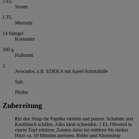
3
EL
Sesam
1
TL
Meersalz
14
Stängel
Koriander
200
g
Halloumi
2
Avocados, z.B. EDEKA mit Apeel-Schutzhülle
Salz
Pfeffer
Zubereitung
Für den Sirup die Paprika vierteln und putzen. Schalotte und
Knoblauch schälen. Alles klein schneiden. 1 EL Olivenöl in
einem Topf erhitzen, Zutaten darin bei mittlerer bis starker
Hitze ca. 10 Minuten anrösten. Brühe und Ahornsirup