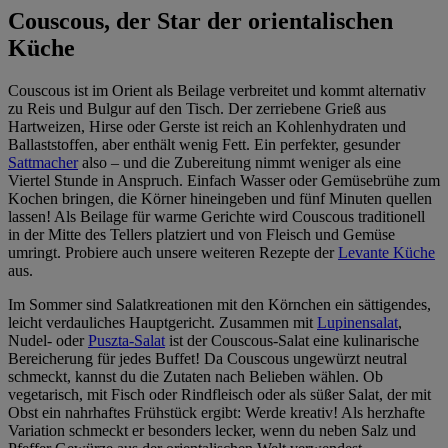
Couscous, der Star der orientalischen
Küche
Couscous ist im Orient als Beilage verbreitet und kommt alternativ
zu Reis und Bulgur auf den Tisch. Der zerriebene Grieß aus
Hartweizen, Hirse oder Gerste ist reich an Kohlenhydraten und
Ballaststoffen, aber enthält wenig Fett. Ein perfekter, gesunder
Sattmacher
also – und die Zubereitung nimmt weniger als eine
Viertel Stunde in Anspruch. Einfach Wasser oder Gemüsebrühe zum
Kochen bringen, die Körner hineingeben und fünf Minuten quellen
lassen! Als Beilage für warme Gerichte wird Couscous traditionell
in der Mitte des Tellers platziert und von Fleisch und Gemüse
umringt. Probiere auch unsere weiteren Rezepte der
Levante Küche
aus.
Im Sommer sind Salatkreationen mit den Körnchen ein sättigendes,
leicht verdauliches Hauptgericht. Zusammen mit
Lupinensalat
,
Nudel- oder
Puszta-Salat
ist der Couscous-Salat eine kulinarische
Bereicherung für jedes Buffet! Da Couscous ungewürzt neutral
schmeckt, kannst du die Zutaten nach Belieben wählen. Ob
vegetarisch, mit Fisch oder Rindfleisch oder als süßer Salat, der mit
Obst ein nahrhaftes Frühstück ergibt: Werde kreativ! Als herzhafte
Variation schmeckt er besonders lecker, wenn du neben Salz und