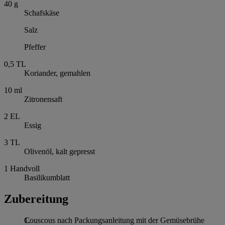
40
g
Schafskäse
Salz
Pfeffer
0,5
TL
Koriander, gemahlen
10
ml
Zitronensaft
2
EL
Essig
3
TL
Olivenöl, kalt gepresst
1
Handvoll
Basilikumblatt
Zubereitung
Couscous nach Packungsanleitung mit der Gemüsebrühe