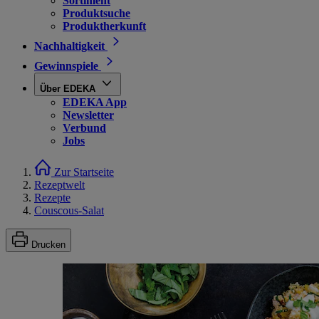
Sortiment
Produktsuche
Produktherkunft
Nachhaltigkeit
Gewinnspiele
Über EDEKA
EDEKA App
Newsletter
Verbund
Jobs
Zur Startseite
Rezeptwelt
Rezepte
Couscous-Salat
Drucken