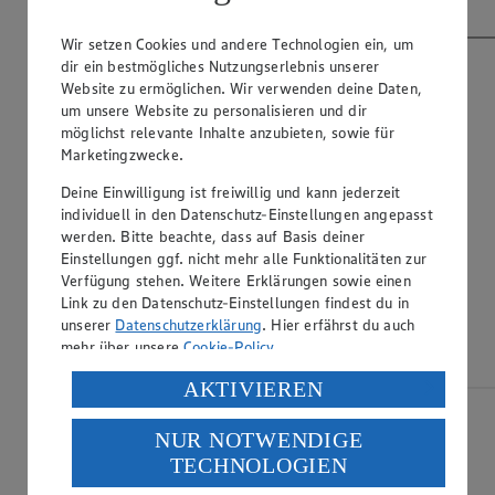
Video abspielen
Wir setzen Cookies und andere Technologien ein, um
dir ein bestmögliches Nutzungserlebnis unserer
Website zu ermöglichen. Wir verwenden deine Daten,
um unsere Website zu personalisieren und dir
möglichst relevante Inhalte anzubieten, sowie für
Marketingzwecke.
Deine Einwilligung ist freiwillig und kann jederzeit
individuell in den Datenschutz-Einstellungen angepasst
werden. Bitte beachte, dass auf Basis deiner
Einstellungen ggf. nicht mehr alle Funktionalitäten zur
Verfügung stehen. Weitere Erklärungen sowie einen
Link zu den Datenschutz-Einstellungen findest du in
unserer
Datenschutzerklärung
. Hier erfährst du auch
mehr über unsere
Cookie-Policy
.
Verarbeitung deiner personenbezogenen Daten in den
AKTIVIEREN
USA durch Facebook und YouTube:
Möchtest du von YouTube bereitgestellte
NUR NOTWENDIGE
externe Inhalte laden?
Wenn du auf „Aktivieren“ klickst, willigst du im Sinne
TECHNOLOGIEN
des Art. 49 Abs. 1 Satz 1 lit. a) DSGVO ein, dass deine
Einmalig erlauben
Daten in den USA verarbeitet werden. Der EuGH sieht