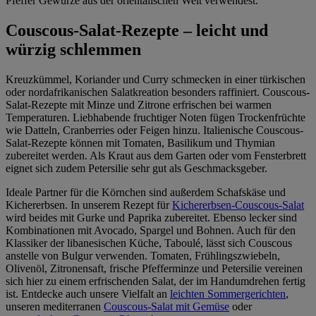
Pfeffer Gewürze aus der orientalischen Welt verwendest.
Couscous-Salat-Rezepte – leicht und
würzig schlemmen
Kreuzkümmel, Koriander und Curry schmecken in einer türkischen
oder nordafrikanischen Salatkreation besonders raffiniert. Couscous-
Salat-Rezepte mit Minze und Zitrone erfrischen bei warmen
Temperaturen. Liebhabende fruchtiger Noten fügen Trockenfrüchte
wie Datteln, Cranberries oder Feigen hinzu. Italienische Couscous-
Salat-Rezepte können mit Tomaten, Basilikum und Thymian
zubereitet werden. Als Kraut aus dem Garten oder vom Fensterbrett
eignet sich zudem Petersilie sehr gut als Geschmacksgeber.
Ideale Partner für die Körnchen sind außerdem Schafskäse und
Kichererbsen. In unserem Rezept für
Kichererbsen-Couscous-Salat
wird beides mit Gurke und Paprika zubereitet. Ebenso lecker sind
Kombinationen mit Avocado, Spargel und Bohnen. Auch für den
Klassiker der libanesischen Küche, Taboulé, lässt sich Couscous
anstelle von Bulgur verwenden. Tomaten, Frühlingszwiebeln,
Olivenöl, Zitronensaft, frische Pfefferminze und Petersilie vereinen
sich hier zu einem erfrischenden Salat, der im Handumdrehen fertig
ist. Entdecke auch unsere Vielfalt an
leichten Sommergerichten
,
unseren mediterranen
Couscous-Salat mit Gemüse
oder