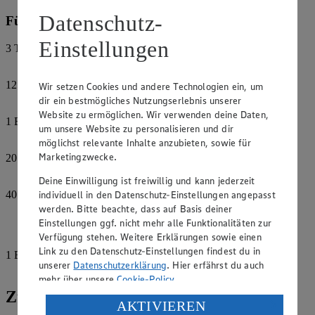
Datenschutz-
Für die Polenta:
Einstellungen
3
TL
Paprika-Gewürzmischung
125
g
Wir setzen Cookies und andere Technologien ein, um
Maisgrieß
dir ein bestmögliches Nutzungserlebnis unserer
Website zu ermöglichen. Wir verwenden deine Daten,
1
EL
um unsere Website zu personalisieren und dir
Koriander
möglichst relevante Inhalte anzubieten, sowie für
Marketingzwecke.
20
g
Butter
Deine Einwilligung ist freiwillig und kann jederzeit
40
g
individuell in den Datenschutz-Einstellungen angepasst
Käse, gerieben
werden. Bitte beachte, dass auf Basis deiner
Einstellungen ggf. nicht mehr alle Funktionalitäten zur
Salz
Verfügung stehen. Weitere Erklärungen sowie einen
Link zu den Datenschutz-Einstellungen findest du in
1
EL
unserer
Datenschutzerklärung
. Hier erfährst du auch
Olivenöl, kalt gepresst
mehr über unsere
Cookie-Policy
.
Zubereitung
Verarbeitung deiner personenbezogenen Daten in den
AKTIVIEREN