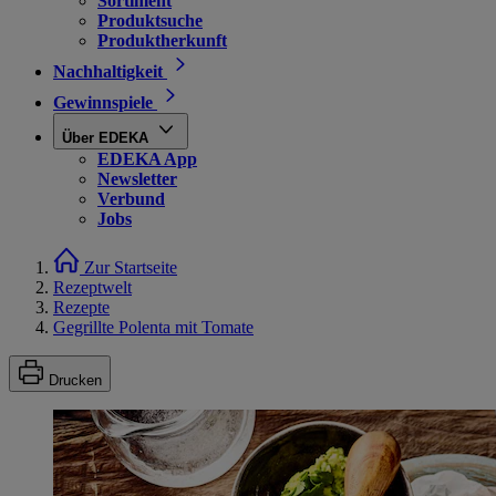
Sortiment
Produktsuche
Produktherkunft
Nachhaltigkeit
Gewinnspiele
Über EDEKA
EDEKA App
Newsletter
Verbund
Jobs
Zur Startseite
Rezeptwelt
Rezepte
Gegrillte Polenta mit Tomate
Drucken