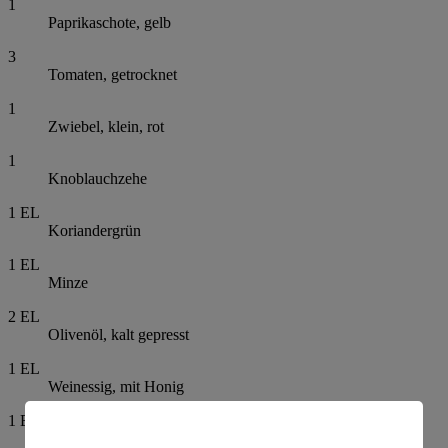
1
Paprikaschote, gelb
3
Tomaten, getrocknet
1
Zwiebel, klein, rot
1
Knoblauchzehe
1
EL
Koriandergrün
1
EL
Minze
2
EL
Olivenöl, kalt gepresst
1
EL
Weinessig, mit Honig
1
EL
Paprika-Gewürzmischung