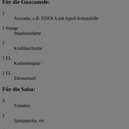
Für die Guacamole:
1
Avocado, z.B. EDEKA mit Apeel-Schutzhülle
1
Stange
Staudensellerie
1
Knoblauchzehe
1
EL
Koriandergrün
2
EL
Zitronensaft
Für die Salsa:
4
Tomaten
1
Spitzpaprika, rot