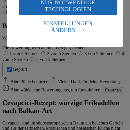
NUR NOTWENDIGE
Wenn du auf „Aktivieren“ klickst, willigst du im Sinne
Fett
29 g
TECHNOLOGIEN
des Art. 49 Abs. 1 Satz 1 lit. a) DSGVO ein, dass deine
Eiweiß
33 g
Daten in den USA verarbeitet werden. Der EuGH sieht
die USA als Land mit einem nach europäischen
EINSTELLUNGEN
Bewertung
Standards nicht angemessenen Datenschutzniveau an.
ÄNDERN
Es besteht das Risiko eines Zugriffs durch US-
Wie hat es dir geschmeckt?
amerikanische Behörden.
Die Bewertung wird automatisch gespeichert
Informationen zum Herausgeber der Seite findest du
1 von 5 Sternen
2 von 5 Sternen
3 von 5 Sternen
4
im
Impressum
von 5 Sternen
5 von 5 Sternen
Geprüft
Bitte Pfeile benutzen
Vielen Dank für deine Bewertung.
Bitte wähle eine Bewertung aus, um fortzufahren.
Bewerten
Cevapcici-Rezept: würzige Frikadellen
nach Balkan-Art
Cevapcici sind im südosteuropäischen Raum ein beliebtes Gericht
und aus der serbischen, kroatischen und bosnischen Küche nicht