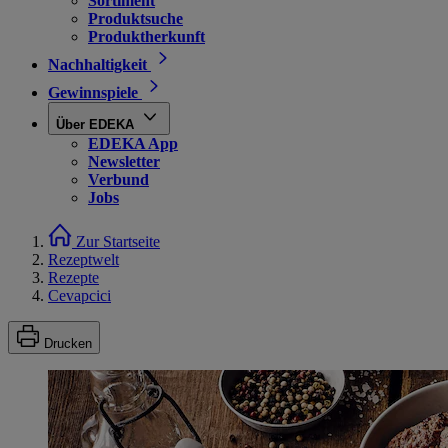
Sortiment
Produktsuche
Produktherkunft
Nachhaltigkeit
Gewinnspiele
Über EDEKA
EDEKA App
Newsletter
Verbund
Jobs
Zur Startseite
Rezeptwelt
Rezepte
Cevapcici
Drucken