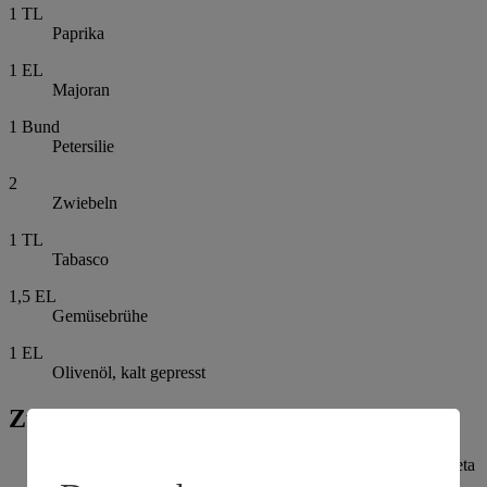
1
TL
Paprika
1
EL
Majoran
1
Bund
Petersilie
2
Zwiebeln
1
TL
Tabasco
1,5
EL
Gemüsebrühe
1
EL
Olivenöl, kalt gepresst
Zubereitung
Für den griechischen Salat Tomaten, Gurke, Paprika und Feta
in Würfel, Zwiebeln und Oliven in Ringe schneiden. Die