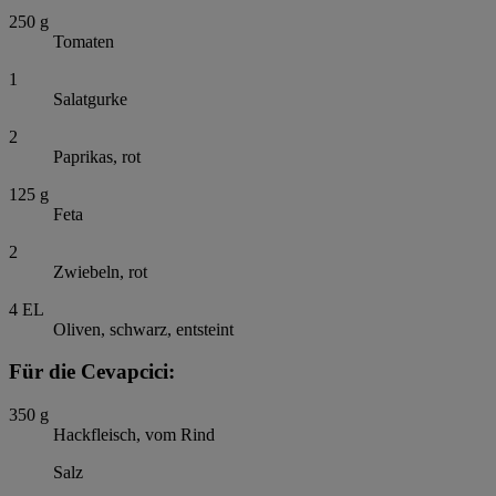
250
g
Tomaten
1
Salatgurke
2
Paprikas, rot
125
g
Feta
2
Zwiebeln, rot
4
EL
Oliven, schwarz, entsteint
Für die Cevapcici:
350
g
Hackfleisch, vom Rind
Salz