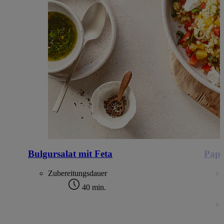
Bulgursalat mit Feta
Papr
Zubereitungsdauer
40 min.