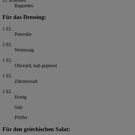
12
Scheiben
Baguettes
Für das Dressing:
1
EL
Petersilie
2
EL
Weinessig
1
EL
Olivenöl, kalt gepresst
1
EL
Zitronensaft
1
EL
Honig
Salz
Pfeffer
Für den griechischen Salat: