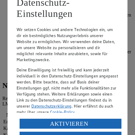
Datenschutz-
Petersilie fein hacken.
Einstellungen
Die Zutaten für das Dressing verrühren, über den Salat geben
und vermischen.
Wir setzen Cookies und andere Technologien ein, um
Mit den Händen ca. 8 cm lange Hackfleischwürste
dir ein bestmögliches Nutzungserlebnis unserer
(Cevapcici) formen und in Öl in einer Pfanne oder auf dem
Website zu ermöglichen. Wir verwenden deine Daten,
Grill braten.
um unsere Website zu personalisieren und dir
Zwiebeln und Petersilie hacken und mit allen Zutaten in einer
möglichst relevante Inhalte anzubieten, sowie für
Schüssel vermengen.
Marketingzwecke.
Den Salat zusammen mit dem Baguette und den Cevapcici
Deine Einwilligung ist freiwillig und kann jederzeit
servieren.
individuell in den Datenschutz-Einstellungen angepasst
werden. Bitte beachte, dass auf Basis deiner
Nährwerte
Einstellungen ggf. nicht mehr alle Funktionalitäten zur
Verfügung stehen. Weitere Erklärungen sowie einen
Referenzmenge für einen durchschnittlichen Erwachsenen laut
Link zu den Datenschutz-Einstellungen findest du in
LMIV (8.400 kJ/2.000 kcal).
unserer
Datenschutzerklärung
. Hier erfährst du auch
mehr über unsere
Cookie-Policy
.
Nährwerte
pro Portion
Energie
2.699 kj (32 %)
Verarbeitung deiner personenbezogenen Daten in den
AKTIVIEREN
USA durch Facebook und YouTube:
Kalorien
645 kcal (32 %)
Kohlenhydrate
63 g