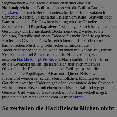
wegzudenken – die Hackfleischröllchen sind eine Art
Nationalgericht
des Balkans, ebenso wie die Balkan-Burger
Pljeskavica
. Je nach Herkunft unterscheiden sich die Zutaten für
Cevapcici-Rezepte. So kann das Fleisch vom
Rind
,
Schwein
oder
Lamm
stammen. Die Gewürzmischung mit den Grundbestandteilen
Salz, Pfeffer und
Paprikapulver
lässt sich ganz nach individuellem
Geschmack um Bohnenkraut, Bockshornklee, Zwiebel sowie
Majoran, Petersilie und etwas Tabasco für mehr Schärfe ergänzen.
Ein fertiges Cevapcici-Gewürz erleichtert dir das Finden einer
harmonischen Mischung. Sehr lecker schmecken die
Hackfleischhäppchen auch, wenn du ihnen mit Knoblauch, Piment,
Kreuzkümmel und Zimt eine exotische Note verleihst, wie in
unserem
Hackfleischspieße-Rezept
. Nach traditioneller Art kannst
du die Cevapcici grillen, sie lassen sich aber auch mit etwas
Olivenöl in der Pfanne zubereiten. Als Beilagen passen die
schmackhafte Paprikapaste
Ajvar
und
Djuvec-Reis
sowie
Fladenbrot wunderbar zu den Fleischröllchen. Möchtest du ein
Gericht mit weniger Kalorien genießen, kombiniere deine Cevapcici
wie in unserem Rezept mit einem griechischen Salat oder gegrilltem
Gemüse. Und wenn du Hackfleisch mit Kohl umwickelt magst,
probiere ein weiteres Gericht vom Balkan:
Sarma
.
So zerfallen die Hackfleischröllchen nicht