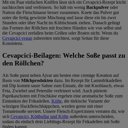
Mit ein Paar einfachen Kniffen lässt sich ein Cevapcici-Rezept leicht
nachkochen und verfeinern. So hält ein wenig
Backpulver
oder
Natron die Fleischmasse besser zusammen. Knete das Pulver gut
unter die fertig gewürzte Mischung und lasse diese ein bis zwei
Stunden oder über Nacht im Kühlschrank ziehen. Danach gelingt
das Formen der Röllchen mit feuchten Händen wie von selbst und
die Cevapcici zerfallen beim Grillen oder Braten nicht. Wenn du
Cevapcici vegan
zubereiten möchtest, sorgt Seitan für diese
Konsistenz.
Cevapcici-Beilagen: Welche Soße passt zu
den Röllchen?
Als Soße passt neben Ajvar am besten eine cremige Kreation auf
Basis von
Milchprodukten
dazu. Im Rezept für Lammfrikadellen
mit Dip kommt saure Sahne zum Einsatz, die mit Knoblauch, etwas
Feta, Zwiebel und Petersilie verfeinert wird. Auch pürierte
Paprikaschoten mit Frischkäse ergeben eine aromatische Soße zum
Eintunken der Frikadellen.
Köfte
, die türkische Variante der
würzigen Hackfleischhäppchen, werden gerne mit einer
Tomatensoße serviert. Unsere Fleisch-Expert:innen verraten dir, wie
sich
Cevapcici, Köttbullar und Köfte
außerdem unterscheiden,
sodass du einfach dein Lieblings-Rezept für Frikadellen mit Soße
finden kannst.