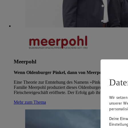
Meerpohl
Wenn Oldenburger Pinkel, dann von Meerpohl
Date
Eine Theorie zur Entstehung des Namens »Pinkel« besagt, dass
Familie Meerpohl produziert dieses Oldenburger Original mit h
Fleischereigeschäft eröffnete. Der Erfolg gab ihm recht, und da
Wir setzen
Mehr zum Thema
unserer We
personalis
Deine Einwi
Einstellun