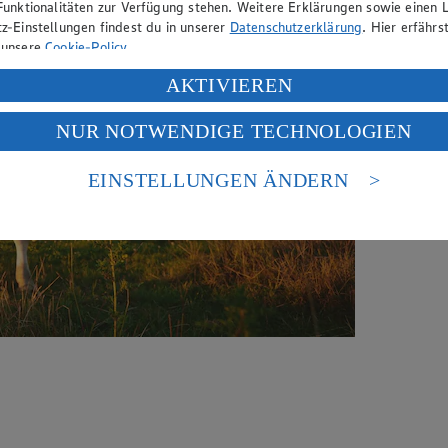
Funktionalitäten zur Verfügung stehen. Weitere Erklärungen sowie einen L
z-Einstellungen findest du in unserer
Datenschutzerklärung
. Hier erfährs
 unsere
Cookie-Policy
.
ung deiner personenbezogenen Daten in den USA durch Facebook und Yo
AKTIVIEREN
f „Aktivieren“ klickst, willigst du im Sinne des Art. 49 Abs. 1 Satz 1 lit
NUR NOTWENDIGE TECHNOLOGIEN
deine Daten in den USA verarbeitet werden. Der EuGH sieht die USA als 
 europäischen Standards nicht angemessenen Datenschutzniveau an. Es b
es Zugriffs durch US-amerikanische Behörden.
EINSTELLUNGEN ÄNDERN
nen zum Herausgeber der Seite findest du im
Impressum