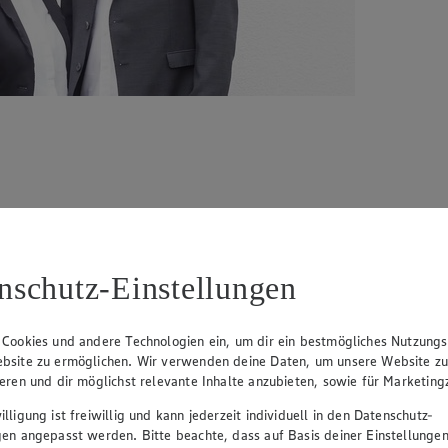
nschutz-Einstellungen
 die Wurstspezialität früher nach dem Räuchern an der Decke aufgehä
öchster Handwerkskunst und einer langen Tradition seit fast 120 Jahren
s Unternehmen wird mittlerweile in der vierten Generation geführt.
 Cookies und andere Technologien ein, um dir ein bestmögliches Nutzungs
bsite zu ermöglichen. Wir verwenden deine Daten, um unsere Website z
ieren und dir möglichst relevante Inhalte anzubieten, sowie für Marketin
lligung ist freiwillig und kann jederzeit individuell in den Datenschutz-
gen angepasst werden. Bitte beachte, dass auf Basis deiner Einstellungen