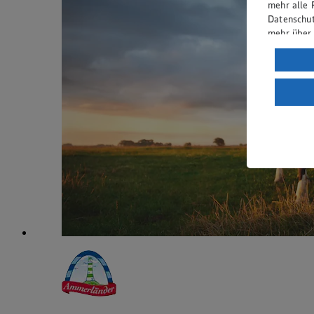
mehr alle 
Datenschut
mehr über
Verarbeit
Wenn du au
ein, dass 
einem nach
Risiko ein
Informatio