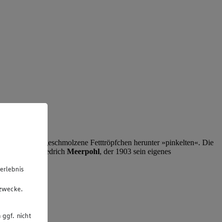
ngt wurde und geschmolzene Fetttröpfchen herunter »pinkelten«. Die
. So war es Friedrich
Meerpohl
, der 1903 sein eigenes
erlebnis
u
gzwecke.
 ggf. nicht