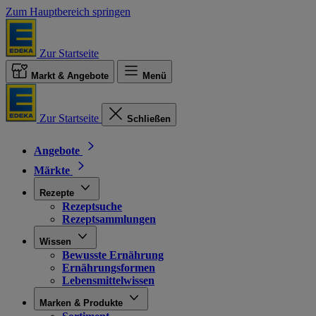
Zum Hauptbereich springen
Zur Startseite
Markt & Angebote
Menü
Zur Startseite
Schließen
Angebote
Märkte
Rezepte
Rezeptsuche
Rezeptsammlungen
Wissen
Bewusste Ernährung
Ernährungsformen
Lebensmittelwissen
Marken & Produkte