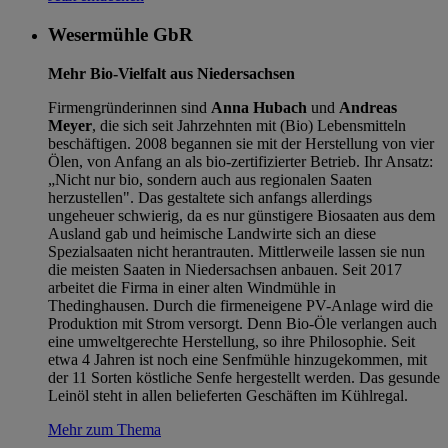
Wesermühle GbR
Mehr Bio-Vielfalt aus Niedersachsen
Firmengründerinnen sind
Anna Hubach
und
Andreas
Meyer
, die sich seit Jahrzehnten mit (Bio) Lebensmitteln
beschäftigen. 2008 begannen sie mit der Herstellung von vier
Ölen, von Anfang an als bio-zertifizierter Betrieb. Ihr Ansatz:
„Nicht nur bio, sondern auch aus regionalen Saaten
herzustellen". Das gestaltete sich anfangs allerdings
ungeheuer schwierig, da es nur günstigere Biosaaten aus dem
Ausland gab und heimische Landwirte sich an diese
Spezialsaaten nicht herantrauten. Mittlerweile lassen sie nun
die meisten Saaten in Niedersachsen anbauen. Seit 2017
arbeitet die Firma in einer alten Windmühle in
Thedinghausen. Durch die firmeneigene PV-Anlage wird die
Produktion mit Strom versorgt. Denn Bio-Öle verlangen auch
eine umweltgerechte Herstellung, so ihre Philosophie. Seit
etwa 4 Jahren ist noch eine Senfmühle hinzugekommen, mit
der 11 Sorten köstliche Senfe hergestellt werden. Das gesunde
Leinöl steht in allen belieferten Geschäften im Kühlregal.
Mehr zum Thema