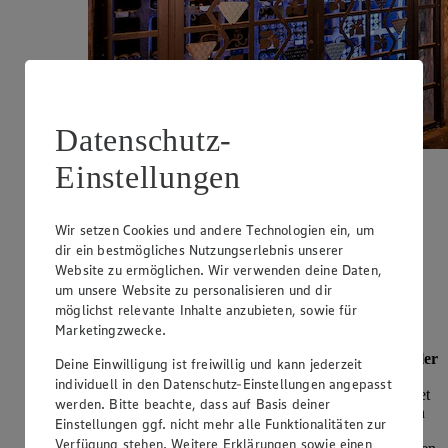
Datenschutz-
Einstellungen
Wir setzen Cookies und andere Technologien ein, um
dir ein bestmögliches Nutzungserlebnis unserer
Bremer Ratskeller
Website zu ermöglichen. Wir verwenden deine Daten,
um unsere Website zu personalisieren und dir
Bremen und Wein?
möglichst relevante Inhalte anzubieten, sowie für
Marketingzwecke.
Na klar! Auch wenn man nicht sofort an Wein denkt, wenn
man Bremen hört, verbindet sich mit dem
Bremer Ratskeller
Deine Einwilligung ist freiwillig und kann jederzeit
seit mehr als 600 Jahren eine Handelstradition, die einen
individuell in den Datenschutz-Einstellungen angepasst
bedeutenden Beitrag zur Weinkultur in Deutschland geleistet
werden. Bitte beachte, dass auf Basis deiner
hat. In der Hansestadt Bremen kreuzten sich die wichtigsten
Einstellungen ggf. nicht mehr alle Funktionalitäten zur
Handelsstraßen. Ob vom Rhein zur Ostsee oder von der
Verfügung stehen. Weitere Erklärungen sowie einen